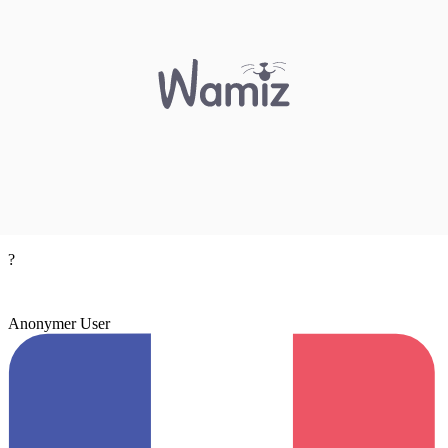
?
Anonymer User