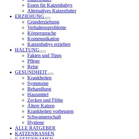
Essen für Katzenbabys
Alternatives Katzenfutter
ERZIEHUNG
Grunderziehung
Verhaltensprobleme
Körpersprache
Kommunikation
Katzenbabys erziehen
HALTUNG
Fakten und Tipps
Pflege
Reise
GESUNDHEIT
Krankheiten
Symptome
Behandlung
Hausmittel
Zecken und Flöhe
Ältere Katzen
Krankheiten vorbeugen
Schwangerschaft
Hygiene
ALLE RATGEBER
KATZENRASSEN