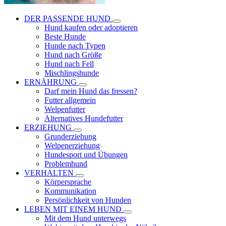
DER PASSENDE HUND
Hund kaufen oder adoptieren
Beste Hunde
Hunde nach Typen
Hund nach Größe
Hund nach Fell
Mischlingshunde
ERNÄHRUNG
Darf mein Hund das fressen?
Futter allgemein
Welpenfutter
Alternatives Hundefutter
ERZIEHUNG
Grunderziehung
Welpenerziehung
Hundesport und Übungen
Problemhund
VERHALTEN
Körpersprache
Kommunikation
Persönlichkeit von Hunden
LEBEN MIT EINEM HUND
Mit dem Hund unterwegs