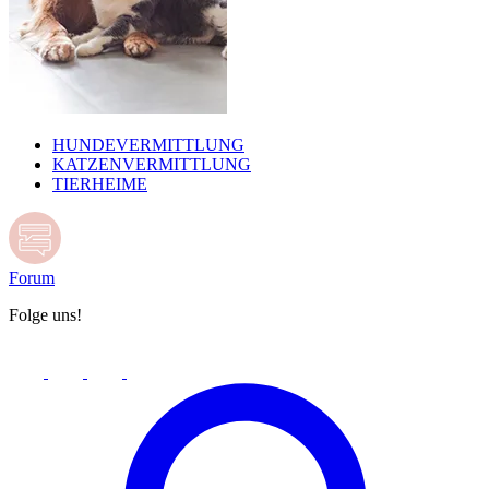
HUNDEVERMITTLUNG
KATZENVERMITTLUNG
TIERHEIME
Forum
Folge uns!