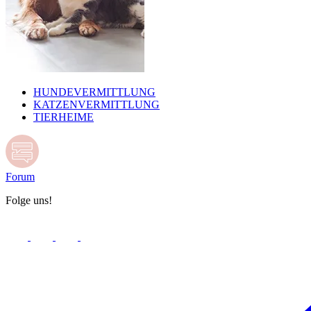
HUNDEVERMITTLUNG
KATZENVERMITTLUNG
TIERHEIME
Forum
Folge uns!