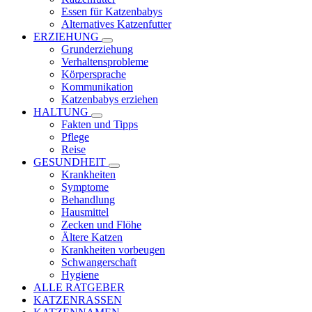
Essen für Katzenbabys
Alternatives Katzenfutter
ERZIEHUNG
Grunderziehung
Verhaltensprobleme
Körpersprache
Kommunikation
Katzenbabys erziehen
HALTUNG
Fakten und Tipps
Pflege
Reise
GESUNDHEIT
Krankheiten
Symptome
Behandlung
Hausmittel
Zecken und Flöhe
Ältere Katzen
Krankheiten vorbeugen
Schwangerschaft
Hygiene
ALLE RATGEBER
KATZENRASSEN