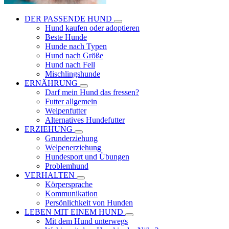
DER PASSENDE HUND
Hund kaufen oder adoptieren
Beste Hunde
Hunde nach Typen
Hund nach Größe
Hund nach Fell
Mischlingshunde
ERNÄHRUNG
Darf mein Hund das fressen?
Futter allgemein
Welpenfutter
Alternatives Hundefutter
ERZIEHUNG
Grunderziehung
Welpenerziehung
Hundesport und Übungen
Problemhund
VERHALTEN
Körpersprache
Kommunikation
Persönlichkeit von Hunden
LEBEN MIT EINEM HUND
Mit dem Hund unterwegs