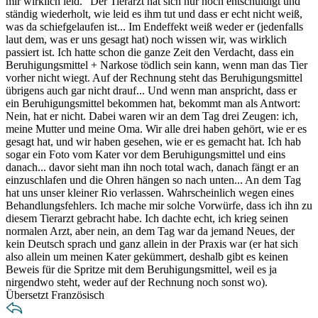
mir wirklich leid.“ Der Tierarzt hat sich nur noch entschuldigt und
ständig wiederholt, wie leid es ihm tut und dass er echt nicht weiß,
was da schiefgelaufen ist... Im Endeffekt weiß weder er (jedenfalls
laut dem, was er uns gesagt hat) noch wissen wir, was wirklich
passiert ist. Ich hatte schon die ganze Zeit den Verdacht, dass ein
Beruhigungsmittel + Narkose tödlich sein kann, wenn man das Tier
vorher nicht wiegt. Auf der Rechnung steht das Beruhigungsmittel
übrigens auch gar nicht drauf... Und wenn man anspricht, dass er
ein Beruhigungsmittel bekommen hat, bekommt man als Antwort:
Nein, hat er nicht. Dabei waren wir an dem Tag drei Zeugen: ich,
meine Mutter und meine Oma. Wir alle drei haben gehört, wie er es
gesagt hat, und wir haben gesehen, wie er es gemacht hat. Ich hab
sogar ein Foto vom Kater vor dem Beruhigungsmittel und eins
danach... davor sieht man ihn noch total wach, danach fängt er an
einzuschlafen und die Ohren hängen so nach unten... An dem Tag
hat uns unser kleiner Rio verlassen. Wahrscheinlich wegen eines
Behandlungsfehlers. Ich mache mir solche Vorwürfe, dass ich ihn zu
diesem Tierarzt gebracht habe. Ich dachte echt, ich krieg seinen
normalen Arzt, aber nein, an dem Tag war da jemand Neues, der
kein Deutsch sprach und ganz allein in der Praxis war (er hat sich
also allein um meinen Kater gekümmert, deshalb gibt es keinen
Beweis für die Spritze mit dem Beruhigungsmittel, weil es ja
nirgendwo steht, weder auf der Rechnung noch sonst wo).
Übersetzt Französisch