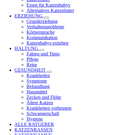
Essen für Katzenbabys
Alternatives Katzenfutter
ERZIEHUNG
Grunderziehung
Verhaltensprobleme
Körpersprache
Kommunikation
Katzenbabys erziehen
HALTUNG
Fakten und Tipps
Pflege
Reise
GESUNDHEIT
Krankheiten
Symptome
Behandlung
Hausmittel
Zecken und Flöhe
Ältere Katzen
Krankheiten vorbeugen
Schwangerschaft
Hygiene
ALLE RATGEBER
KATZENRASSEN