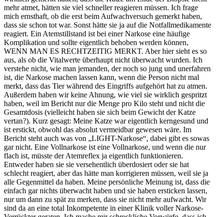
mehr atmet, hätten sie viel schneller reagieren müssen. Ich frage
mich ernsthaft, ob die erst beim Aufwachversuch gemerkt haben,
dass sie schon tot war. Sonst hätte sie ja auf die Notfallmedikamente
reagiert. Ein Atemstillstand ist bei einer Narkose eine häufige
Komplikation und sollte eigentlich behoben werden können,
WENN MAN ES RECHTZEITIG MERKT. Aber hier sieht es so
aus, als ob die Vitalwerte überhaupt nicht überwacht wurden. Ich
verstehe nicht, wie man jemanden, der noch so jung und unerfahren
ist, die Narkose machen lassen kann, wenn die Person nicht mal
merkt, dass das Tier während des Eingriffs aufgehört hat zu atmen.
Außerdem haben wir keine Ahnung, wie viel sie wirklich gespritzt
haben, weil im Bericht nur die Menge pro Kilo steht und nicht die
Gesamtdosis (vielleicht haben sie sich beim Gewicht der Katze
vertan?). Kurz gesagt: Meine Katze war eigentlich kerngesund und
ist erstickt, obwohl das absolut vermeidbar gewesen wäre. Im
Bericht steht auch was von „LIGHT-Narkose“, dabei gibt es sowas
gar nicht. Eine Vollnarkose ist eine Vollnarkose, und wenn die nur
flach ist, müsste der Atemreflex ja eigentlich funktionieren.
Entweder haben sie sie versehentlich überdosiert oder sie hat
schlecht reagiert, aber das hätte man korrigieren müssen, weil sie ja
alle Gegenmittel da haben. Meine persönliche Meinung ist, dass die
einfach gar nichts überwacht haben und sie haben ersticken lassen,
nur um dann zu spät zu merken, dass sie nicht mehr aufwacht. Wir
sind da an eine total Inkompetente in einer Klinik voller Narkose-
Verrückter geraten. Ich mache mir schreckliche Vorwürfe, dass ich