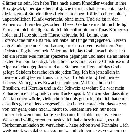
€ ärmer zu sein. Ich habe Tina nach einem Knuddler wieder in ihre
Box gesetzt, aber ganz beiläufig, wie man das halt so macht... sie hat
die letzten 24 Stunden ihres Lebens in einem Käfig in einer kalten,
unpersönlichen Klinik verbracht, ohne mich. Und sie ist in den
Armen von Fremden gestorben. Dieser Gedanke macht mich fertig.
Er macht mich richtig krank. Ich bin sofort hin, um Tinas Körper zu
holen und habe sie nach Hause gebracht. Ich konnte eine
Totenwache für sie halten. Ich habe ihr Dinge mitgegeben, Kerzen
angezündet, meine Eltern kamen, um sich zu verabschieden. Am
nächsten Tag haben mein Vater und ich das Grab ausgehoben. Ich
bin ein letztes Mal mit ihr spazieren gegangen und habe sie an ihrem
letzten Ruheort beerdigt. Ich habe eine Kamelie, eine Christrose und
Alpenveilchen gepflanzt und aus Steinen ein Herz auf das Grab
gelegt. Seitdem besuche ich sie jeden Tag. Ich bin jetzt allein in
meinem völlig leeren Haus. Tina war 16 Jahre lang Teil meines
Lebens. Mein ganzes Erwachsenenleben. Mit ihr habe ich in
Brasilien, auf Korsika und in der Schweiz gewohnt. Sie war mein
Zuhause, mein Fixpunkt, mein Rückzugsort. Mir war klar, dass ihre
Zeit kommen würde, vielleicht früher als gedacht, aber ich hatte mir
das alles ganz anders vorgestellt... ich hätte nie gedacht, dass sie so
von mir geht, ohne mich... nicht so. Seitdem irre ich nur noch
umher. Ich weine und laufe ziellos rum. Ich fühle mich wie eine
Waise und völlig orientierungslos. Ich habe beschlossen, es mit
Tierkommunikation zu versuchen... hatte schon zwei Kontakte... ich
weiß nicht, was dabei rauskommt... und ich bereue es vor allem so