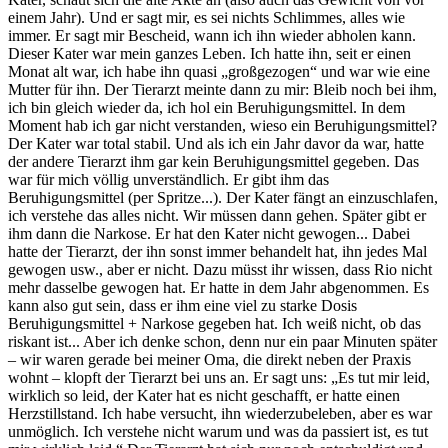
einem Jahr). Und er sagt mir, es sei nichts Schlimmes, alles wie
immer. Er sagt mir Bescheid, wann ich ihn wieder abholen kann.
Dieser Kater war mein ganzes Leben. Ich hatte ihn, seit er einen
Monat alt war, ich habe ihn quasi „großgezogen“ und war wie eine
Mutter für ihn. Der Tierarzt meinte dann zu mir: Bleib noch bei ihm,
ich bin gleich wieder da, ich hol ein Beruhigungsmittel. In dem
Moment hab ich gar nicht verstanden, wieso ein Beruhigungsmittel?
Der Kater war total stabil. Und als ich ein Jahr davor da war, hatte
der andere Tierarzt ihm gar kein Beruhigungsmittel gegeben. Das
war für mich völlig unverständlich. Er gibt ihm das
Beruhigungsmittel (per Spritze...). Der Kater fängt an einzuschlafen,
ich verstehe das alles nicht. Wir müssen dann gehen. Später gibt er
ihm dann die Narkose. Er hat den Kater nicht gewogen... Dabei
hatte der Tierarzt, der ihn sonst immer behandelt hat, ihn jedes Mal
gewogen usw., aber er nicht. Dazu müsst ihr wissen, dass Rio nicht
mehr dasselbe gewogen hat. Er hatte in dem Jahr abgenommen. Es
kann also gut sein, dass er ihm eine viel zu starke Dosis
Beruhigungsmittel + Narkose gegeben hat. Ich weiß nicht, ob das
riskant ist... Aber ich denke schon, denn nur ein paar Minuten später
– wir waren gerade bei meiner Oma, die direkt neben der Praxis
wohnt – klopft der Tierarzt bei uns an. Er sagt uns: „Es tut mir leid,
wirklich so leid, der Kater hat es nicht geschafft, er hatte einen
Herzstillstand. Ich habe versucht, ihn wiederzubeleben, aber es war
unmöglich. Ich verstehe nicht warum und was da passiert ist, es tut