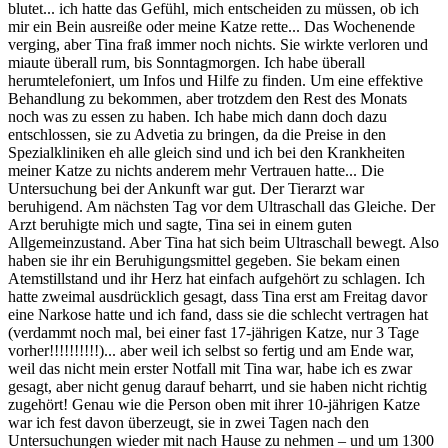
blutet... ich hatte das Gefühl, mich entscheiden zu müssen, ob ich
mir ein Bein ausreiße oder meine Katze rette... Das Wochenende
verging, aber Tina fraß immer noch nichts. Sie wirkte verloren und
miaute überall rum, bis Sonntagmorgen. Ich habe überall
herumtelefoniert, um Infos und Hilfe zu finden. Um eine effektive
Behandlung zu bekommen, aber trotzdem den Rest des Monats
noch was zu essen zu haben. Ich habe mich dann doch dazu
entschlossen, sie zu Advetia zu bringen, da die Preise in den
Spezialkliniken eh alle gleich sind und ich bei den Krankheiten
meiner Katze zu nichts anderem mehr Vertrauen hatte... Die
Untersuchung bei der Ankunft war gut. Der Tierarzt war
beruhigend. Am nächsten Tag vor dem Ultraschall das Gleiche. Der
Arzt beruhigte mich und sagte, Tina sei in einem guten
Allgemeinzustand. Aber Tina hat sich beim Ultraschall bewegt. Also
haben sie ihr ein Beruhigungsmittel gegeben. Sie bekam einen
Atemstillstand und ihr Herz hat einfach aufgehört zu schlagen. Ich
hatte zweimal ausdrücklich gesagt, dass Tina erst am Freitag davor
eine Narkose hatte und ich fand, dass sie die schlecht vertragen hat
(verdammt noch mal, bei einer fast 17-jährigen Katze, nur 3 Tage
vorher!!!!!!!!!!)... aber weil ich selbst so fertig und am Ende war,
weil das nicht mein erster Notfall mit Tina war, habe ich es zwar
gesagt, aber nicht genug darauf beharrt, und sie haben nicht richtig
zugehört! Genau wie die Person oben mit ihrer 10-jährigen Katze
war ich fest davon überzeugt, sie in zwei Tagen nach den
Untersuchungen wieder mit nach Hause zu nehmen – und um 1300