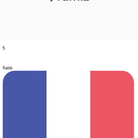
S
Sann