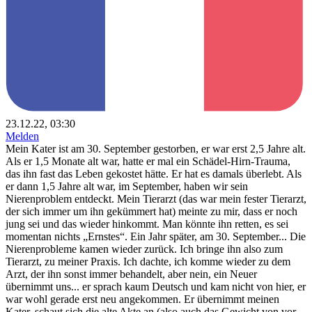
23.12.22, 03:30
Melden
Mein Kater ist am 30. September gestorben, er war erst 2,5 Jahre alt.
Als er 1,5 Monate alt war, hatte er mal ein Schädel-Hirn-Trauma,
das ihn fast das Leben gekostet hätte. Er hat es damals überlebt. Als
er dann 1,5 Jahre alt war, im September, haben wir sein
Nierenproblem entdeckt. Mein Tierarzt (das war mein fester Tierarzt,
der sich immer um ihn gekümmert hat) meinte zu mir, dass er noch
jung sei und das wieder hinkommt. Man könnte ihn retten, es sei
momentan nichts „Ernstes“. Ein Jahr später, am 30. September... Die
Nierenprobleme kamen wieder zurück. Ich bringe ihn also zum
Tierarzt, zu meiner Praxis. Ich dachte, ich komme wieder zu dem
Arzt, der ihn sonst immer behandelt, aber nein, ein Neuer
übernimmt uns... er sprach kaum Deutsch und kam nicht von hier, er
war wohl gerade erst neu angekommen. Er übernimmt meinen
Kater, schaut sich die alte Akte an (also auch das Gewicht von vor