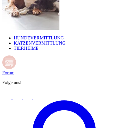
HUNDEVERMITTLUNG
KATZENVERMITTLUNG
TIERHEIME
Forum
Folge uns!