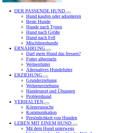
DER PASSENDE HUND
Hund kaufen oder adoptieren
Beste Hunde
Hunde nach Typen
Hund nach Größe
Hund nach Fell
Mischlingshunde
ERNÄHRUNG
Darf mein Hund das fressen?
Futter allgemein
Welpenfutter
Alternatives Hundefutter
ERZIEHUNG
Grunderziehung
Welpenerziehung
Hundesport und Übungen
Problemhund
VERHALTEN
Körpersprache
Kommunikation
Persönlichkeit von Hunden
LEBEN MIT EINEM HUND
Mit dem Hund unterwegs