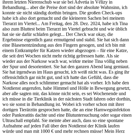
ihrem letzten Nierenschub war sie bei Advetia in Vélizy in
Behandlung... aber die Preise dort sind der absolute Wahnsinn, ich
konnte sie nicht ständig dorthin bringen. Die großen Check-ups
habe ich also dort gemacht und die kleineren Sachen bei meinem
Tierarzt im Viertel... Am Freitag, den 28. Dez. 2024, habe ich Tina
also zum Bluttest beim Tierarzt im Viertel gebracht und wie üblich
hat sie sie dafür schlafen gelegt... Der Check war okay, die
Ergebnisse eigentlich ganz ermutigend und stabil. Sie hat sich dann
eine Blasenentzündung aus den Fingern gesogen, und ich bin mit
einem Entkrampfer für Katzen wieder abgezogen – für eine Katze,
die seit drei Wochen nicht mehr richtig gefressen hatte. Als sie
wieder aus der Narkose wach war, wirkte meine Tina völlig neben
der Spur und desorientiert. Sie hat den ganzen Abend lang gemiaut.
Sie hat irgendwas im Haus gesucht, ich weiß nicht was. Es ging ihr
offensichtlich gar nicht gut, und ich hatte das Gefühl, dass die
Narkose alles noch schlimmer gemacht hat als vorher. Ich habe den
Notdienst angerufen, habe Himmel und Hölle in Bewegung gesetzt,
aber alle sagten mir, das könne nicht sein, es sei Wochenende und
ich müsse in die Tierklinik in der nächsten Stadt fahren oder dorthin,
wo sie sonst in Behandlung ist. Wobei ich vorher schon mit ihrer
dortigen Tierärztin gesprochen hatte, die an eine Harnwegsinfektion
oder Pankreatitis dachte und eine Blutuntersuchung oder sogar einen
Ultraschall empfahl. Sie meinte aber auch, dass so eine spontane
Aufnahme auf jeden Fall über den Notdienst der Klinik laufen
würde und man mit 1000 € und mehr rechnen müsse! Mein Herz