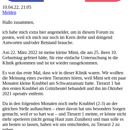
10.04.22, 21:05
Melden
Hallo zusammen,
ich habe mich extra hier angemeldet, um in diesem Forum zu
posten, weil ich mich nur noch im Kreis drehe und dringend
Antworten und/oder Beistand brauche.
Am 22. März 2022 ist meine kleine Mimi, die am 25. ihren 10.
Geburtstag gefeiert hätte, für eine einfache Untersuchung in die
Klinik gekommen und ist tot wieder rausgekommen.
Es war das erste Mal, dass wir in dieser Klinik waren. Wir wollten
die Meinung eines zweiten Tierarztes hören, weil Mimi seit ein paar
Monaten kleine Knubbel am Schwanzansatz hatte. Tierarzt 1 hat
den ersten Knubbel als Grützbeutel behandelt und ihn im Oktober
2021 operativ entfernt.
Da in den folgenden Monaten noch mehr Knubbel (2-3) an der
gleichen Stelle auftauchten – einer davon hat uns besonders Sorgen
gemacht, weil er so hart war – und Tierarzt 1 meinte, er könne nicht
mehr operieren (nicht genug Haut zum Zunähen) und man solle es
am besten so lassen, haben wir uns entschieden, zu Tierarzt 2 zu
gehen.