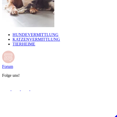
HUNDEVERMITTLUNG
KATZENVERMITTLUNG
TIERHEIME
Forum
Folge uns!