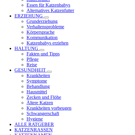
Essen für Katzenbabys
Alternatives Katzenfutter
ERZIEHUNG
Grunderziehung
Verhaltensprobleme
Körpersprache
Kommunikation
Katzenbabys erziehen
HALTUNG
Fakten und Tipps
Pflege
Reise
GESUNDHEIT
Krankheiten
Symptome
Behandlung
Hausmittel
Zecken und Flöhe
Ältere Katzen
Krankheiten vorbeugen
Schwangerschaft
Hygiene
ALLE RATGEBER
KATZENRASSEN