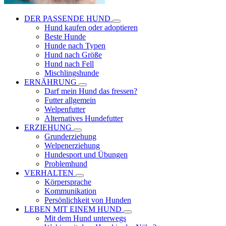
DER PASSENDE HUND
Hund kaufen oder adoptieren
Beste Hunde
Hunde nach Typen
Hund nach Größe
Hund nach Fell
Mischlingshunde
ERNÄHRUNG
Darf mein Hund das fressen?
Futter allgemein
Welpenfutter
Alternatives Hundefutter
ERZIEHUNG
Grunderziehung
Welpenerziehung
Hundesport und Übungen
Problemhund
VERHALTEN
Körpersprache
Kommunikation
Persönlichkeit von Hunden
LEBEN MIT EINEM HUND
Mit dem Hund unterwegs