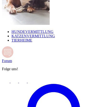
HUNDEVERMITTLUNG
KATZENVERMITTLUNG
TIERHEIME
Forum
Folge uns!