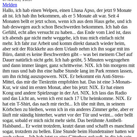
Melden
Hallo, ich hab einen Welpen, einen Lhasa Apso, der jetzt 9 Monate
alt ist. Ich hab ihn bekommen, als er 5 Monate alt war. Seit 4
Monaten bellt er jetzt schon, wenn ich aus dem Haus gehe, und ich
hab deswegen auch schon Beschwerden bekommen. Ich hab das
Gefühl, echt alles versucht zu haben... das Ende vom Lied ist, dass
ich abends gar nicht mehr weggehe, ich trau mich einfach nicht
mehr. Ich fahr zur Arbeit und komm direkt danach wieder heim,
aber seit der Rückkehr aus dem Urlaub nehm ich ihn sogar mit ins
Büro, damit es keine Beschwerden gibt – was bei meinem Chef auf
Dauer natürlich nicht geht. Ich hab geübt, 5 Minuten wegzugehen
und dann immer länger, ganz schrittweise. NIX. Ich bin morgens mit
ihm raus und hab ihn eine halbe Stunde lang im Park rennen lassen,
um ihn richtig auszupowern. NIX. Er bekommt ein Anti-Stress-
Mittel, das mir die Tierärztin empfohlen hat. Das ist eine 3-Monats-
Kur, wir sind im ersten Monat, aber bis jetzt: NIX. Er hat einen
Kong und andere Spielzeuge in der Art. NIX. Ich lass das Radio
und das Licht an, wenn ich erst nach 17 Uhr heimkomme. NIX. Er
hat ein T-Shirt, das nach mir riecht... Ich übe mit ihm, in seinem
Körbchen zu bleiben, wenn ich in ein anderes Zimmer gehe, aber er
läuft mir ständig hinterher, wartet vor der Tür und weint... oder bellt
sogar, sobald er mich nicht mehr sieht. Das berühmte Antibell-
Halsband... Er weint trotzdem, kratzt daran und schafft es manchmal
sogar, trotzdem zu bellen. Eine Stunde beim Hundetrainer hatten wir
auch schon... Ich hab jetzt so eine Gitterbox gekauft, in die ich sein