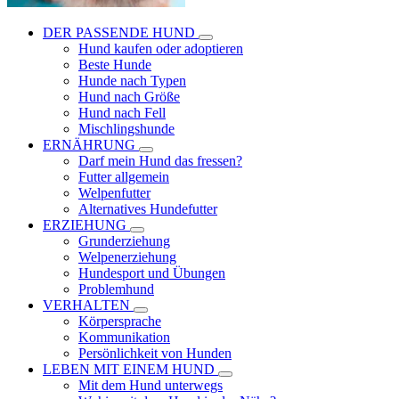
DER PASSENDE HUND
Hund kaufen oder adoptieren
Beste Hunde
Hunde nach Typen
Hund nach Größe
Hund nach Fell
Mischlingshunde
ERNÄHRUNG
Darf mein Hund das fressen?
Futter allgemein
Welpenfutter
Alternatives Hundefutter
ERZIEHUNG
Grunderziehung
Welpenerziehung
Hundesport und Übungen
Problemhund
VERHALTEN
Körpersprache
Kommunikation
Persönlichkeit von Hunden
LEBEN MIT EINEM HUND
Mit dem Hund unterwegs