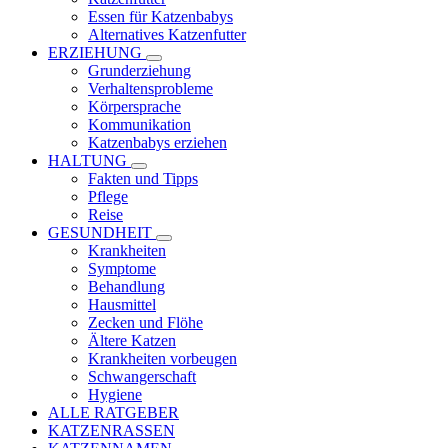
Essen für Katzenbabys
Alternatives Katzenfutter
ERZIEHUNG
Grunderziehung
Verhaltensprobleme
Körpersprache
Kommunikation
Katzenbabys erziehen
HALTUNG
Fakten und Tipps
Pflege
Reise
GESUNDHEIT
Krankheiten
Symptome
Behandlung
Hausmittel
Zecken und Flöhe
Ältere Katzen
Krankheiten vorbeugen
Schwangerschaft
Hygiene
ALLE RATGEBER
KATZENRASSEN