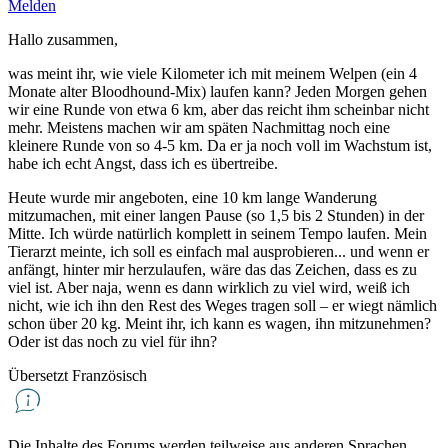
Melden
Hallo zusammen,
was meint ihr, wie viele Kilometer ich mit meinem Welpen (ein 4
Monate alter Bloodhound-Mix) laufen kann? Jeden Morgen gehen
wir eine Runde von etwa 6 km, aber das reicht ihm scheinbar nicht
mehr. Meistens machen wir am späten Nachmittag noch eine
kleinere Runde von so 4-5 km. Da er ja noch voll im Wachstum ist,
habe ich echt Angst, dass ich es übertreibe.
Heute wurde mir angeboten, eine 10 km lange Wanderung
mitzumachen, mit einer langen Pause (so 1,5 bis 2 Stunden) in der
Mitte. Ich würde natürlich komplett in seinem Tempo laufen. Mein
Tierarzt meinte, ich soll es einfach mal ausprobieren... und wenn er
anfängt, hinter mir herzulaufen, wäre das das Zeichen, dass es zu
viel ist. Aber naja, wenn es dann wirklich zu viel wird, weiß ich
nicht, wie ich ihn den Rest des Weges tragen soll – er wiegt nämlich
schon über 20 kg. Meint ihr, ich kann es wagen, ihn mitzunehmen?
Oder ist das noch zu viel für ihn?
Übersetzt Französisch
Die Inhalte des Forums werden teilweise aus anderen Sprachen