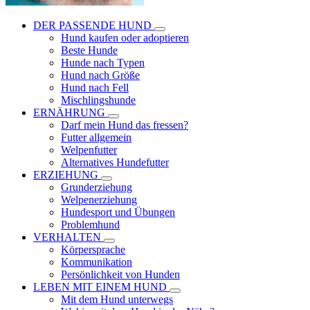
DER PASSENDE HUND
Hund kaufen oder adoptieren
Beste Hunde
Hunde nach Typen
Hund nach Größe
Hund nach Fell
Mischlingshunde
ERNÄHRUNG
Darf mein Hund das fressen?
Futter allgemein
Welpenfutter
Alternatives Hundefutter
ERZIEHUNG
Grunderziehung
Welpenerziehung
Hundesport und Übungen
Problemhund
VERHALTEN
Körpersprache
Kommunikation
Persönlichkeit von Hunden
LEBEN MIT EINEM HUND
Mit dem Hund unterwegs