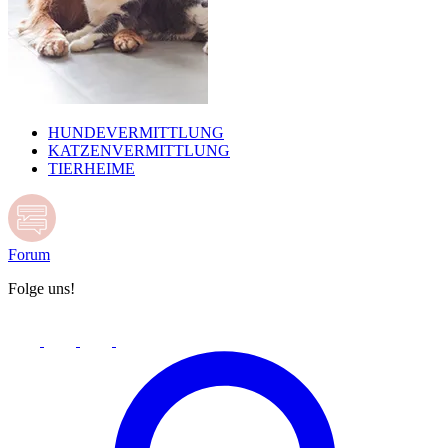
HUNDEVERMITTLUNG
KATZENVERMITTLUNG
TIERHEIME
Forum
Folge uns!