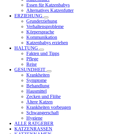
Essen für Katzenbabys
Alternatives Katzenfutter
ERZIEHUNG
Grunderziehung
Verhaltensprobleme
Körpersprache
Kommunikation
Katzenbabys erziehen
HALTUNG
Fakten und Tipps
Pflege
Reise
GESUNDHEIT
Krankheiten
Symptome
Behandlung
Hausmittel
Zecken und Flöhe
Ältere Katzen
Krankheiten vorbeugen
Schwangerschaft
Hygiene
ALLE RATGEBER
KATZENRASSEN