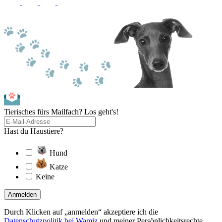
Tierisches fürs Mailfach? Los geht's!
Hast du Haustiere?
Hund
Katze
Keine
Anmelden
Durch Klicken auf „anmelden“ akzeptiere ich die
Datenschutzpolitik bei Wamiz
und meiner Persönlichkeitsrechte.