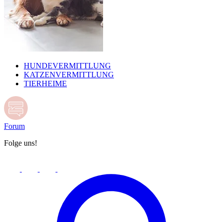
HUNDEVERMITTLUNG
KATZENVERMITTLUNG
TIERHEIME
Forum
Folge uns!