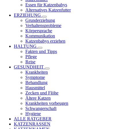
Essen für Katzenbabys
Alternatives Katzenfutter
ERZIEHUNG
Grunderziehung
Verhaltensprobleme
Körpersprache
Kommunikation
Katzenbabys erziehen
HALTUNG
Fakten und Tipps
Pflege
Reise
GESUNDHEIT
Krankheiten
Symptome
Behandlung
Hausmittel
Zecken und Flöhe
Ältere Katzen
Krankheiten vorbeugen
Schwangerschaft
Hygiene
ALLE RATGEBER
KATZENRASSEN