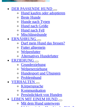
DER PASSENDE HUND
Hund kaufen oder adoptieren
Beste Hunde
Hunde nach Typen
Hund nach Größe
Hund nach Fell
Mischlingshunde
ERNÄHRUNG
Darf mein Hund das fressen?
Futter allgemein
Welpenfutter
Alternatives Hundefutter
ERZIEHUNG
Grunderziehung
Welpenerziehung
Hundesport und Übungen
Problemhund
VERHALTEN
Körpersprache
Kommunikation
Persönlichkeit von Hunden
LEBEN MIT EINEM HUND
Mit dem Hund unterwegs