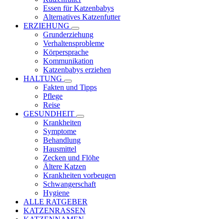
Essen für Katzenbabys
Alternatives Katzenfutter
ERZIEHUNG
Grunderziehung
Verhaltensprobleme
Körpersprache
Kommunikation
Katzenbabys erziehen
HALTUNG
Fakten und Tipps
Pflege
Reise
GESUNDHEIT
Krankheiten
Symptome
Behandlung
Hausmittel
Zecken und Flöhe
Ältere Katzen
Krankheiten vorbeugen
Schwangerschaft
Hygiene
ALLE RATGEBER
KATZENRASSEN