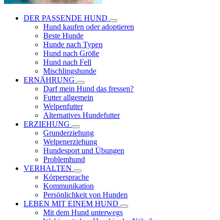
DER PASSENDE HUND
Hund kaufen oder adoptieren
Beste Hunde
Hunde nach Typen
Hund nach Größe
Hund nach Fell
Mischlingshunde
ERNÄHRUNG
Darf mein Hund das fressen?
Futter allgemein
Welpenfutter
Alternatives Hundefutter
ERZIEHUNG
Grunderziehung
Welpenerziehung
Hundesport und Übungen
Problemhund
VERHALTEN
Körpersprache
Kommunikation
Persönlichkeit von Hunden
LEBEN MIT EINEM HUND
Mit dem Hund unterwegs