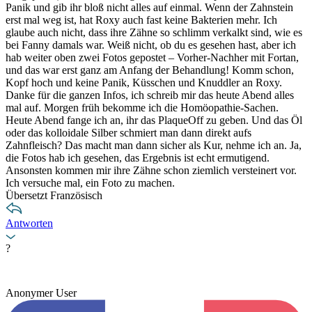
Panik und gib ihr bloß nicht alles auf einmal. Wenn der Zahnstein
erst mal weg ist, hat Roxy auch fast keine Bakterien mehr. Ich
glaube auch nicht, dass ihre Zähne so schlimm verkalkt sind, wie es
bei Fanny damals war. Weiß nicht, ob du es gesehen hast, aber ich
hab weiter oben zwei Fotos gepostet – Vorher-Nachher mit Fortan,
und das war erst ganz am Anfang der Behandlung! Komm schon,
Kopf hoch und keine Panik, Küsschen und Knuddler an Roxy.
Danke für die ganzen Infos, ich schreib mir das heute Abend alles
mal auf. Morgen früh bekomme ich die Homöopathie-Sachen.
Heute Abend fange ich an, ihr das PlaqueOff zu geben. Und das Öl
oder das kolloidale Silber schmiert man dann direkt aufs
Zahnfleisch? Das macht man dann sicher als Kur, nehme ich an. Ja,
die Fotos hab ich gesehen, das Ergebnis ist echt ermutigend.
Ansonsten kommen mir ihre Zähne schon ziemlich versteinert vor.
Ich versuche mal, ein Foto zu machen.
Übersetzt Französisch
Antworten
?
Anonymer User