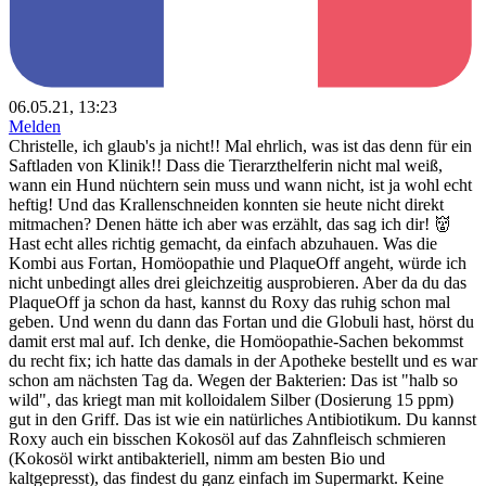
06.05.21, 13:23
Melden
Christelle, ich glaub's ja nicht!! Mal ehrlich, was ist das denn für ein
Saftladen von Klinik!! Dass die Tierarzthelferin nicht mal weiß,
wann ein Hund nüchtern sein muss und wann nicht, ist ja wohl echt
heftig! Und das Krallenschneiden konnten sie heute nicht direkt
mitmachen? Denen hätte ich aber was erzählt, das sag ich dir! 👹
Hast echt alles richtig gemacht, da einfach abzuhauen. Was die
Kombi aus Fortan, Homöopathie und PlaqueOff angeht, würde ich
nicht unbedingt alles drei gleichzeitig ausprobieren. Aber da du das
PlaqueOff ja schon da hast, kannst du Roxy das ruhig schon mal
geben. Und wenn du dann das Fortan und die Globuli hast, hörst du
damit erst mal auf. Ich denke, die Homöopathie-Sachen bekommst
du recht fix; ich hatte das damals in der Apotheke bestellt und es war
schon am nächsten Tag da. Wegen der Bakterien: Das ist "halb so
wild", das kriegt man mit kolloidalem Silber (Dosierung 15 ppm)
gut in den Griff. Das ist wie ein natürliches Antibiotikum. Du kannst
Roxy auch ein bisschen Kokosöl auf das Zahnfleisch schmieren
(Kokosöl wirkt antibakteriell, nimm am besten Bio und
kaltgepresst), das findest du ganz einfach im Supermarkt. Keine