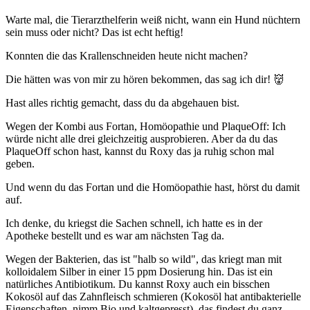
Warte mal, die Tierarzthelferin weiß nicht, wann ein Hund nüchtern
sein muss oder nicht? Das ist echt heftig!
Konnten die das Krallenschneiden heute nicht machen?
Die hätten was von mir zu hören bekommen, das sag ich dir! 👹
Hast alles richtig gemacht, dass du da abgehauen bist.
Wegen der Kombi aus Fortan, Homöopathie und PlaqueOff: Ich
würde nicht alle drei gleichzeitig ausprobieren. Aber da du das
PlaqueOff schon hast, kannst du Roxy das ja ruhig schon mal
geben.
Und wenn du das Fortan und die Homöopathie hast, hörst du damit
auf.
Ich denke, du kriegst die Sachen schnell, ich hatte es in der
Apotheke bestellt und es war am nächsten Tag da.
Wegen der Bakterien, das ist "halb so wild", das kriegt man mit
kolloidalem Silber in einer 15 ppm Dosierung hin. Das ist ein
natürliches Antibiotikum. Du kannst Roxy auch ein bisschen
Kokosöl auf das Zahnfleisch schmieren (Kokosöl hat antibakterielle
Eigenschaften, nimm Bio und kaltgepresst), das findest du ganz