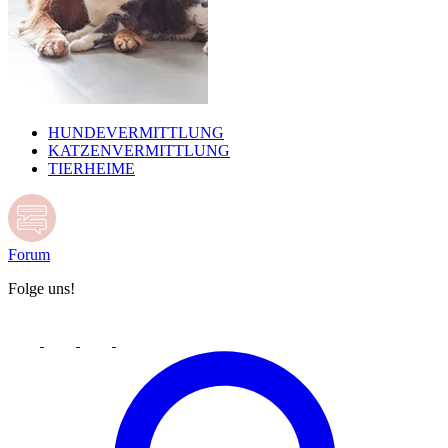
HUNDEVERMITTLUNG
KATZENVERMITTLUNG
TIERHEIME
Forum
Folge uns!