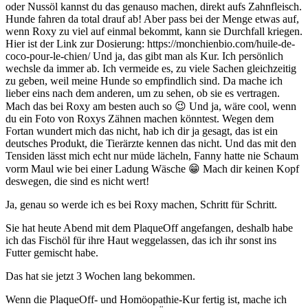
oder Nussöl kannst du das genauso machen, direkt aufs Zahnfleisch.
Hunde fahren da total drauf ab! Aber pass bei der Menge etwas auf,
wenn Roxy zu viel auf einmal bekommt, kann sie Durchfall kriegen.
Hier ist der Link zur Dosierung: https://monchienbio.com/huile-de-
coco-pour-le-chien/ Und ja, das gibt man als Kur. Ich persönlich
wechsle da immer ab. Ich vermeide es, zu viele Sachen gleichzeitig
zu geben, weil meine Hunde so empfindlich sind. Da mache ich
lieber eins nach dem anderen, um zu sehen, ob sie es vertragen.
Mach das bei Roxy am besten auch so 😉 Und ja, wäre cool, wenn
du ein Foto von Roxys Zähnen machen könntest. Wegen dem
Fortan wundert mich das nicht, hab ich dir ja gesagt, das ist ein
deutsches Produkt, die Tierärzte kennen das nicht. Und das mit den
Tensiden lässt mich echt nur müde lächeln, Fanny hatte nie Schaum
vorm Maul wie bei einer Ladung Wäsche 😁 Mach dir keinen Kopf
deswegen, die sind es nicht wert!
Ja, genau so werde ich es bei Roxy machen, Schritt für Schritt.
Sie hat heute Abend mit dem PlaqueOff angefangen, deshalb habe
ich das Fischöl für ihre Haut weggelassen, das ich ihr sonst ins
Futter gemischt habe.
Das hat sie jetzt 3 Wochen lang bekommen.
Wenn die PlaqueOff- und Homöopathie-Kur fertig ist, mache ich