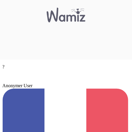
?
Anonymer User