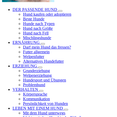
DER PASSENDE HUND
Hund kaufen oder adoptieren
Beste Hunde
Hunde nach Typen
Hund nach Größe
Hund nach Fell
Mischlingshunde
ERNÄHRUNG
Darf mein Hund das fressen?
Futter allgemein
Welpenfutter
Alternatives Hundefutter
ERZIEHUNG
Grunderziehung
Welpenerziehung
Hundesport und Übungen
Problemhund
VERHALTEN
Körpersprache
Kommunikation
Persönlichkeit von Hunden
LEBEN MIT EINEM HUND
Mit dem Hund unterwegs