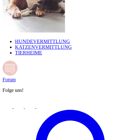
HUNDEVERMITTLUNG
KATZENVERMITTLUNG
TIERHEIME
Forum
Folge uns!