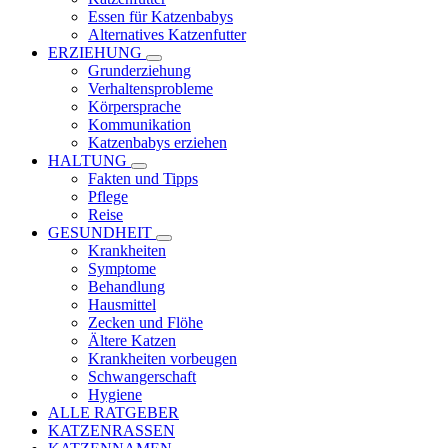
Essen für Katzenbabys
Alternatives Katzenfutter
ERZIEHUNG
Grunderziehung
Verhaltensprobleme
Körpersprache
Kommunikation
Katzenbabys erziehen
HALTUNG
Fakten und Tipps
Pflege
Reise
GESUNDHEIT
Krankheiten
Symptome
Behandlung
Hausmittel
Zecken und Flöhe
Ältere Katzen
Krankheiten vorbeugen
Schwangerschaft
Hygiene
ALLE RATGEBER
KATZENRASSEN