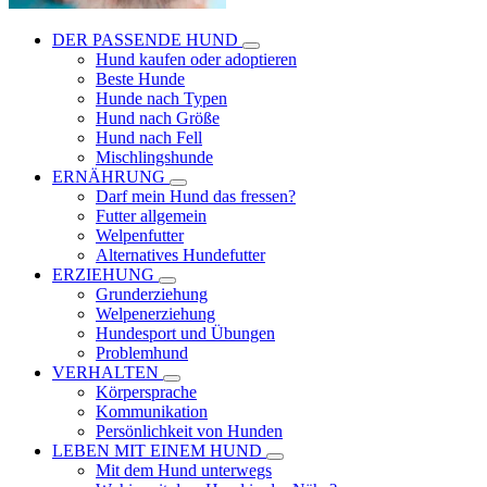
DER PASSENDE HUND
Hund kaufen oder adoptieren
Beste Hunde
Hunde nach Typen
Hund nach Größe
Hund nach Fell
Mischlingshunde
ERNÄHRUNG
Darf mein Hund das fressen?
Futter allgemein
Welpenfutter
Alternatives Hundefutter
ERZIEHUNG
Grunderziehung
Welpenerziehung
Hundesport und Übungen
Problemhund
VERHALTEN
Körpersprache
Kommunikation
Persönlichkeit von Hunden
LEBEN MIT EINEM HUND
Mit dem Hund unterwegs