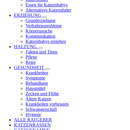
Essen für Katzenbabys
Alternatives Katzenfutter
ERZIEHUNG
Grunderziehung
Verhaltensprobleme
Körpersprache
Kommunikation
Katzenbabys erziehen
HALTUNG
Fakten und Tipps
Pflege
Reise
GESUNDHEIT
Krankheiten
Symptome
Behandlung
Hausmittel
Zecken und Flöhe
Ältere Katzen
Krankheiten vorbeugen
Schwangerschaft
Hygiene
ALLE RATGEBER
KATZENRASSEN