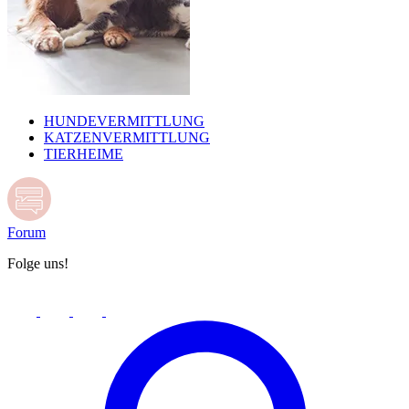
HUNDEVERMITTLUNG
KATZENVERMITTLUNG
TIERHEIME
Forum
Folge uns!