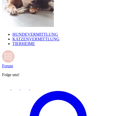
HUNDEVERMITTLUNG
KATZENVERMITTLUNG
TIERHEIME
Forum
Folge uns!