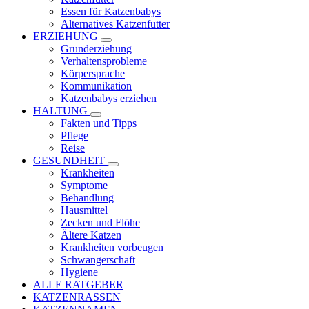
Essen für Katzenbabys
Alternatives Katzenfutter
ERZIEHUNG
Grunderziehung
Verhaltensprobleme
Körpersprache
Kommunikation
Katzenbabys erziehen
HALTUNG
Fakten und Tipps
Pflege
Reise
GESUNDHEIT
Krankheiten
Symptome
Behandlung
Hausmittel
Zecken und Flöhe
Ältere Katzen
Krankheiten vorbeugen
Schwangerschaft
Hygiene
ALLE RATGEBER
KATZENRASSEN