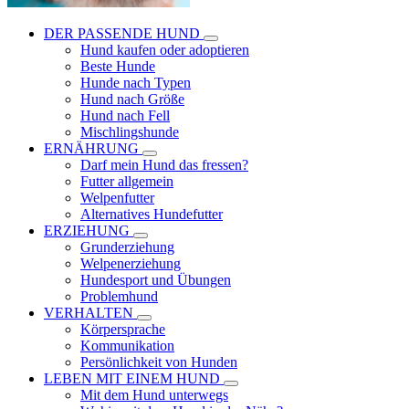
DER PASSENDE HUND
Hund kaufen oder adoptieren
Beste Hunde
Hunde nach Typen
Hund nach Größe
Hund nach Fell
Mischlingshunde
ERNÄHRUNG
Darf mein Hund das fressen?
Futter allgemein
Welpenfutter
Alternatives Hundefutter
ERZIEHUNG
Grunderziehung
Welpenerziehung
Hundesport und Übungen
Problemhund
VERHALTEN
Körpersprache
Kommunikation
Persönlichkeit von Hunden
LEBEN MIT EINEM HUND
Mit dem Hund unterwegs