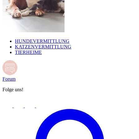
HUNDEVERMITTLUNG
KATZENVERMITTLUNG
TIERHEIME
Forum
Folge uns!