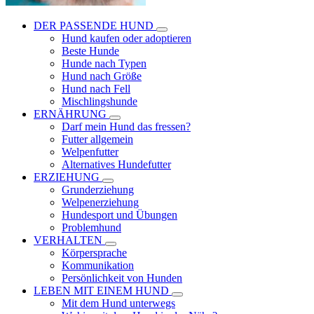
DER PASSENDE HUND
Hund kaufen oder adoptieren
Beste Hunde
Hunde nach Typen
Hund nach Größe
Hund nach Fell
Mischlingshunde
ERNÄHRUNG
Darf mein Hund das fressen?
Futter allgemein
Welpenfutter
Alternatives Hundefutter
ERZIEHUNG
Grunderziehung
Welpenerziehung
Hundesport und Übungen
Problemhund
VERHALTEN
Körpersprache
Kommunikation
Persönlichkeit von Hunden
LEBEN MIT EINEM HUND
Mit dem Hund unterwegs