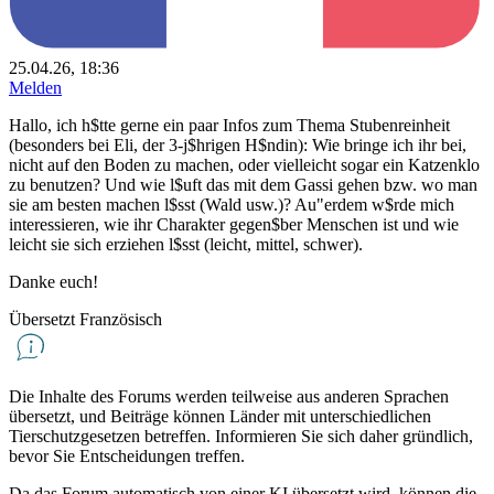
25.04.26, 18:36
Melden
Hallo, ich h$tte gerne ein paar Infos zum Thema Stubenreinheit
(besonders bei Eli, der 3-j$hrigen H$ndin): Wie bringe ich ihr bei,
nicht auf den Boden zu machen, oder vielleicht sogar ein Katzenklo
zu benutzen? Und wie l$uft das mit dem Gassi gehen bzw. wo man
sie am besten machen l$sst (Wald usw.)? Au"erdem w$rde mich
interessieren, wie ihr Charakter gegen$ber Menschen ist und wie
leicht sie sich erziehen l$sst (leicht, mittel, schwer).
Danke euch!
Übersetzt Französisch
Die Inhalte des Forums werden teilweise aus anderen Sprachen
übersetzt, und Beiträge können Länder mit unterschiedlichen
Tierschutzgesetzen betreffen. Informieren Sie sich daher gründlich,
bevor Sie Entscheidungen treffen.
Da das Forum automatisch von einer KI übersetzt wird, können die