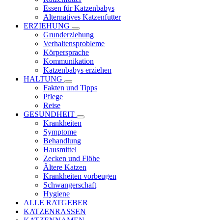
Essen für Katzenbabys
Alternatives Katzenfutter
ERZIEHUNG
Grunderziehung
Verhaltensprobleme
Körpersprache
Kommunikation
Katzenbabys erziehen
HALTUNG
Fakten und Tipps
Pflege
Reise
GESUNDHEIT
Krankheiten
Symptome
Behandlung
Hausmittel
Zecken und Flöhe
Ältere Katzen
Krankheiten vorbeugen
Schwangerschaft
Hygiene
ALLE RATGEBER
KATZENRASSEN