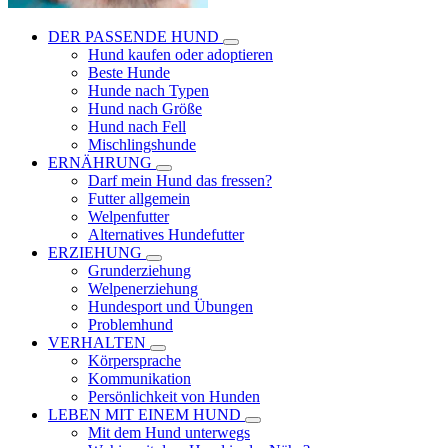
DER PASSENDE HUND
Hund kaufen oder adoptieren
Beste Hunde
Hunde nach Typen
Hund nach Größe
Hund nach Fell
Mischlingshunde
ERNÄHRUNG
Darf mein Hund das fressen?
Futter allgemein
Welpenfutter
Alternatives Hundefutter
ERZIEHUNG
Grunderziehung
Welpenerziehung
Hundesport und Übungen
Problemhund
VERHALTEN
Körpersprache
Kommunikation
Persönlichkeit von Hunden
LEBEN MIT EINEM HUND
Mit dem Hund unterwegs