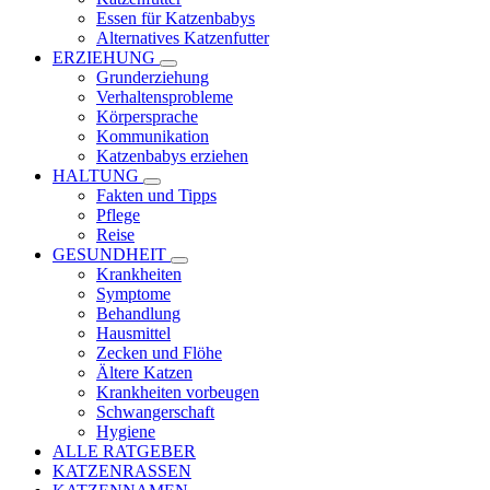
Essen für Katzenbabys
Alternatives Katzenfutter
ERZIEHUNG
Grunderziehung
Verhaltensprobleme
Körpersprache
Kommunikation
Katzenbabys erziehen
HALTUNG
Fakten und Tipps
Pflege
Reise
GESUNDHEIT
Krankheiten
Symptome
Behandlung
Hausmittel
Zecken und Flöhe
Ältere Katzen
Krankheiten vorbeugen
Schwangerschaft
Hygiene
ALLE RATGEBER
KATZENRASSEN