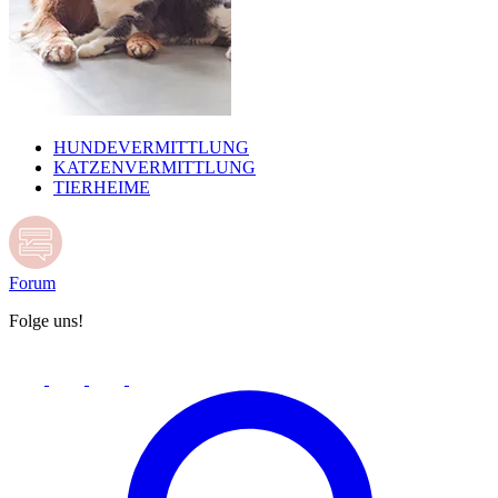
HUNDEVERMITTLUNG
KATZENVERMITTLUNG
TIERHEIME
Forum
Folge uns!