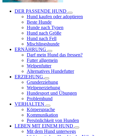
DER PASSENDE HUND
Hund kaufen oder adoptieren
Beste Hunde
Hunde nach Typen
Hund nach Größe
Hund nach Fell
Mischlingshunde
ERNÄHRUNG
Darf mein Hund das fressen?
Futter allgemein
Welpenfutter
Alternatives Hundefutter
ERZIEHUNG
Grunderziehung
Welpenerziehung
Hundesport und Übungen
Problemhund
VERHALTEN
Körpersprache
Kommunikation
Persönlichkeit von Hunden
LEBEN MIT EINEM HUND
Mit dem Hund unterwegs