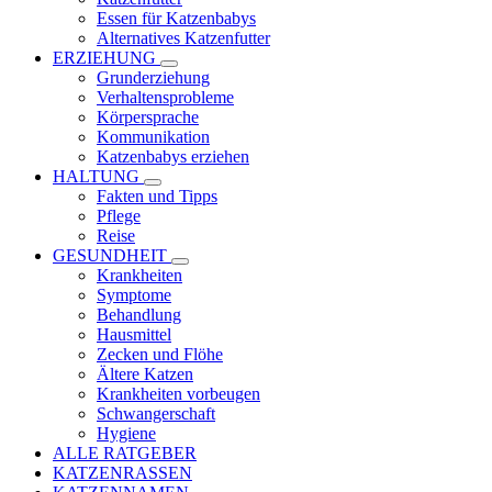
Essen für Katzenbabys
Alternatives Katzenfutter
ERZIEHUNG
Grunderziehung
Verhaltensprobleme
Körpersprache
Kommunikation
Katzenbabys erziehen
HALTUNG
Fakten und Tipps
Pflege
Reise
GESUNDHEIT
Krankheiten
Symptome
Behandlung
Hausmittel
Zecken und Flöhe
Ältere Katzen
Krankheiten vorbeugen
Schwangerschaft
Hygiene
ALLE RATGEBER
KATZENRASSEN