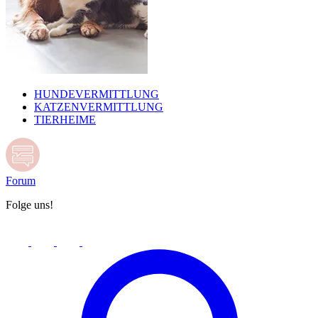
HUNDEVERMITTLUNG
KATZENVERMITTLUNG
TIERHEIME
Forum
Folge uns!