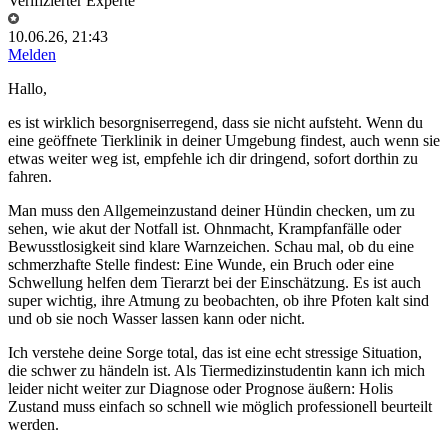
Verifizierter Experte
10.06.26, 21:43
Melden
Hallo,
es ist wirklich besorgniserregend, dass sie nicht aufsteht. Wenn du
eine geöffnete Tierklinik in deiner Umgebung findest, auch wenn sie
etwas weiter weg ist, empfehle ich dir dringend, sofort dorthin zu
fahren.
Man muss den Allgemeinzustand deiner Hündin checken, um zu
sehen, wie akut der Notfall ist. Ohnmacht, Krampfanfälle oder
Bewusstlosigkeit sind klare Warnzeichen. Schau mal, ob du eine
schmerzhafte Stelle findest: Eine Wunde, ein Bruch oder eine
Schwellung helfen dem Tierarzt bei der Einschätzung. Es ist auch
super wichtig, ihre Atmung zu beobachten, ob ihre Pfoten kalt sind
und ob sie noch Wasser lassen kann oder nicht.
Ich verstehe deine Sorge total, das ist eine echt stressige Situation,
die schwer zu händeln ist. Als Tiermedizinstudentin kann ich mich
leider nicht weiter zur Diagnose oder Prognose äußern: Holis
Zustand muss einfach so schnell wie möglich professionell beurteilt
werden.