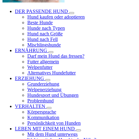
DER PASSENDE HUND
Hund kaufen oder adoptieren
Beste Hunde
Hunde nach Typen
Hund nach Größe
Hund nach Fell
Mischlingshunde
ERNÄHRUNG
Darf mein Hund das fressen?
Futter allgemein
Welpenfutter
Alternatives Hundefutter
ERZIEHUNG
Grunderziehung
Welpenerziehung
Hundesport und Übungen
Problemhund
VERHALTEN
Körpersprache
Kommunikation
Persönlichkeit von Hunden
LEBEN MIT EINEM HUND
Mit dem Hund unterwegs