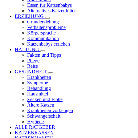
Essen für Katzenbabys
Alternatives Katzenfutter
ERZIEHUNG
Grunderziehung
Verhaltensprobleme
Körpersprache
Kommunikation
Katzenbabys erziehen
HALTUNG
Fakten und Tipps
Pflege
Reise
GESUNDHEIT
Krankheiten
Symptome
Behandlung
Hausmittel
Zecken und Flöhe
Ältere Katzen
Krankheiten vorbeugen
Schwangerschaft
Hygiene
ALLE RATGEBER
KATZENRASSEN