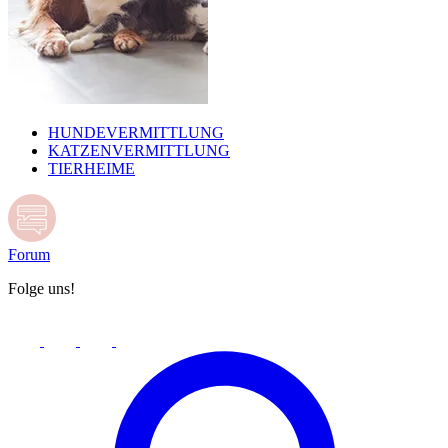
HUNDEVERMITTLUNG
KATZENVERMITTLUNG
TIERHEIME
Forum
Folge uns!