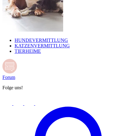
HUNDEVERMITTLUNG
KATZENVERMITTLUNG
TIERHEIME
Forum
Folge uns!