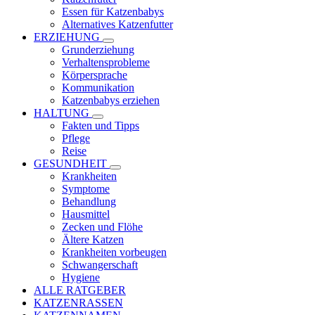
Essen für Katzenbabys
Alternatives Katzenfutter
ERZIEHUNG
Grunderziehung
Verhaltensprobleme
Körpersprache
Kommunikation
Katzenbabys erziehen
HALTUNG
Fakten und Tipps
Pflege
Reise
GESUNDHEIT
Krankheiten
Symptome
Behandlung
Hausmittel
Zecken und Flöhe
Ältere Katzen
Krankheiten vorbeugen
Schwangerschaft
Hygiene
ALLE RATGEBER
KATZENRASSEN