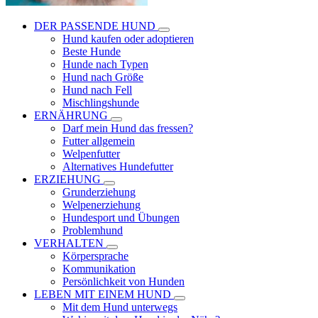
DER PASSENDE HUND
Hund kaufen oder adoptieren
Beste Hunde
Hunde nach Typen
Hund nach Größe
Hund nach Fell
Mischlingshunde
ERNÄHRUNG
Darf mein Hund das fressen?
Futter allgemein
Welpenfutter
Alternatives Hundefutter
ERZIEHUNG
Grunderziehung
Welpenerziehung
Hundesport und Übungen
Problemhund
VERHALTEN
Körpersprache
Kommunikation
Persönlichkeit von Hunden
LEBEN MIT EINEM HUND
Mit dem Hund unterwegs