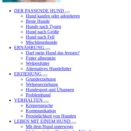
DER PASSENDE HUND
Hund kaufen oder adoptieren
Beste Hunde
Hunde nach Typen
Hund nach Größe
Hund nach Fell
Mischlingshunde
ERNÄHRUNG
Darf mein Hund das fressen?
Futter allgemein
Welpenfutter
Alternatives Hundefutter
ERZIEHUNG
Grunderziehung
Welpenerziehung
Hundesport und Übungen
Problemhund
VERHALTEN
Körpersprache
Kommunikation
Persönlichkeit von Hunden
LEBEN MIT EINEM HUND
Mit dem Hund unterwegs