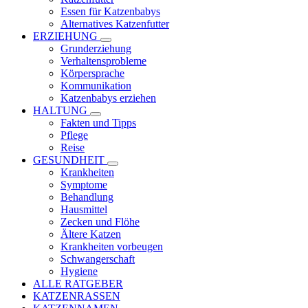
Essen für Katzenbabys
Alternatives Katzenfutter
ERZIEHUNG
Grunderziehung
Verhaltensprobleme
Körpersprache
Kommunikation
Katzenbabys erziehen
HALTUNG
Fakten und Tipps
Pflege
Reise
GESUNDHEIT
Krankheiten
Symptome
Behandlung
Hausmittel
Zecken und Flöhe
Ältere Katzen
Krankheiten vorbeugen
Schwangerschaft
Hygiene
ALLE RATGEBER
KATZENRASSEN