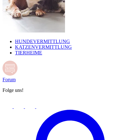
HUNDEVERMITTLUNG
KATZENVERMITTLUNG
TIERHEIME
Forum
Folge uns!