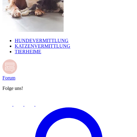
HUNDEVERMITTLUNG
KATZENVERMITTLUNG
TIERHEIME
Forum
Folge uns!