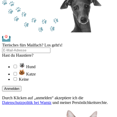
Tierisches fürs Mailfach? Los geht's!
Hast du Haustiere?
Hund
Katze
Keine
Anmelden
Durch Klicken auf „anmelden“ akzeptiere ich die
Datenschutzpolitik bei Wamiz
und meiner Persönlichkeitsrechte.