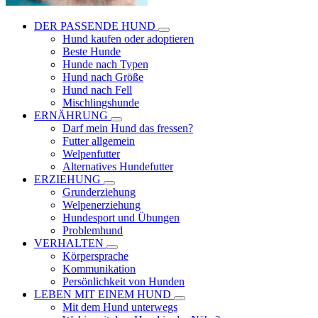
DER PASSENDE HUND
Hund kaufen oder adoptieren
Beste Hunde
Hunde nach Typen
Hund nach Größe
Hund nach Fell
Mischlingshunde
ERNÄHRUNG
Darf mein Hund das fressen?
Futter allgemein
Welpenfutter
Alternatives Hundefutter
ERZIEHUNG
Grunderziehung
Welpenerziehung
Hundesport und Übungen
Problemhund
VERHALTEN
Körpersprache
Kommunikation
Persönlichkeit von Hunden
LEBEN MIT EINEM HUND
Mit dem Hund unterwegs