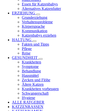
Essen für Katzenbabys
Alternatives Katzenfutter
ERZIEHUNG
Grunderziehung
Verhaltensprobleme
Körpersprache
Kommunikation
Katzenbabys erziehen
HALTUNG
Fakten und Tipps
Pflege
Reise
GESUNDHEIT
Krankheiten
Symptome
Behandlung
Hausmittel
Zecken und Flöhe
Ältere Katzen
Krankheiten vorbeugen
Schwangerschaft
Hygiene
ALLE RATGEBER
KATZENRASSEN