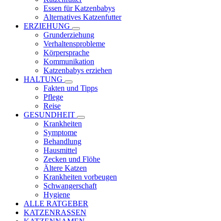
Essen für Katzenbabys
Alternatives Katzenfutter
ERZIEHUNG
Grunderziehung
Verhaltensprobleme
Körpersprache
Kommunikation
Katzenbabys erziehen
HALTUNG
Fakten und Tipps
Pflege
Reise
GESUNDHEIT
Krankheiten
Symptome
Behandlung
Hausmittel
Zecken und Flöhe
Ältere Katzen
Krankheiten vorbeugen
Schwangerschaft
Hygiene
ALLE RATGEBER
KATZENRASSEN