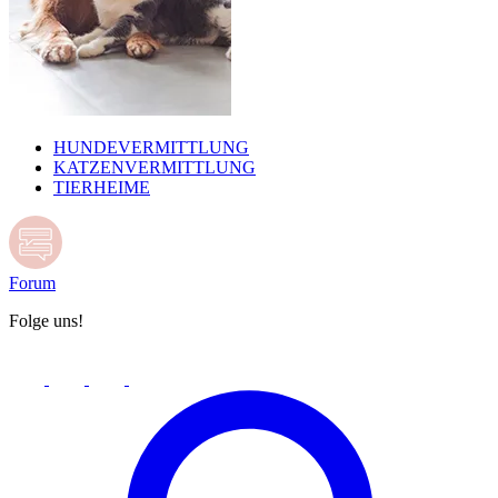
HUNDEVERMITTLUNG
KATZENVERMITTLUNG
TIERHEIME
Forum
Folge uns!