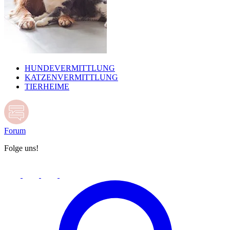
HUNDEVERMITTLUNG
KATZENVERMITTLUNG
TIERHEIME
Forum
Folge uns!