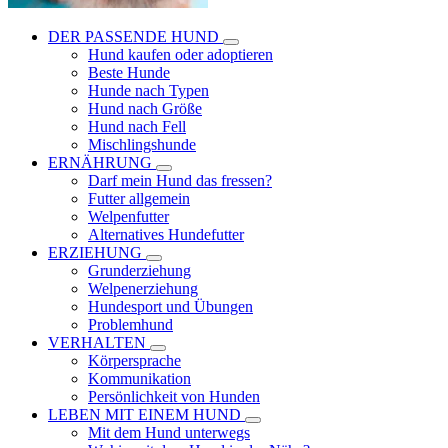
DER PASSENDE HUND
Hund kaufen oder adoptieren
Beste Hunde
Hunde nach Typen
Hund nach Größe
Hund nach Fell
Mischlingshunde
ERNÄHRUNG
Darf mein Hund das fressen?
Futter allgemein
Welpenfutter
Alternatives Hundefutter
ERZIEHUNG
Grunderziehung
Welpenerziehung
Hundesport und Übungen
Problemhund
VERHALTEN
Körpersprache
Kommunikation
Persönlichkeit von Hunden
LEBEN MIT EINEM HUND
Mit dem Hund unterwegs