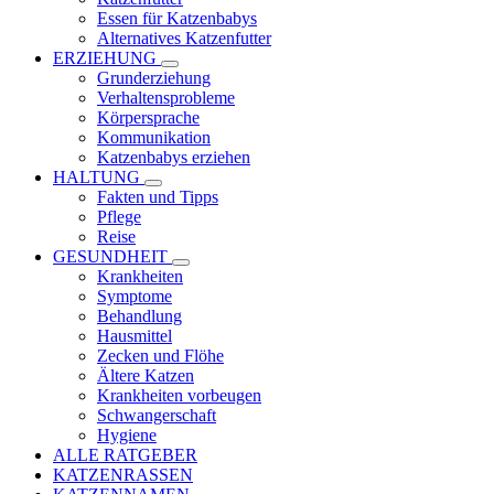
Essen für Katzenbabys
Alternatives Katzenfutter
ERZIEHUNG
Grunderziehung
Verhaltensprobleme
Körpersprache
Kommunikation
Katzenbabys erziehen
HALTUNG
Fakten und Tipps
Pflege
Reise
GESUNDHEIT
Krankheiten
Symptome
Behandlung
Hausmittel
Zecken und Flöhe
Ältere Katzen
Krankheiten vorbeugen
Schwangerschaft
Hygiene
ALLE RATGEBER
KATZENRASSEN