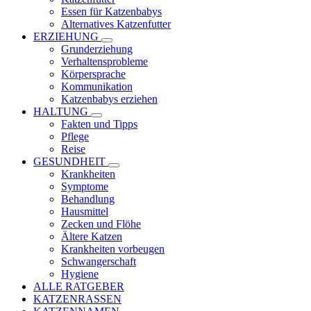
Essen für Katzenbabys
Alternatives Katzenfutter
ERZIEHUNG
Grunderziehung
Verhaltensprobleme
Körpersprache
Kommunikation
Katzenbabys erziehen
HALTUNG
Fakten und Tipps
Pflege
Reise
GESUNDHEIT
Krankheiten
Symptome
Behandlung
Hausmittel
Zecken und Flöhe
Ältere Katzen
Krankheiten vorbeugen
Schwangerschaft
Hygiene
ALLE RATGEBER
KATZENRASSEN