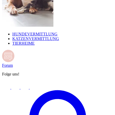
HUNDEVERMITTLUNG
KATZENVERMITTLUNG
TIERHEIME
Forum
Folge uns!