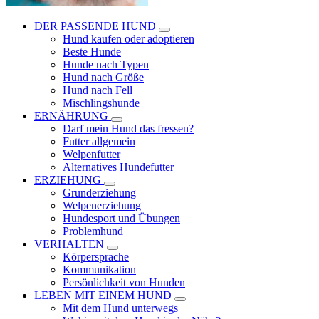
DER PASSENDE HUND
Hund kaufen oder adoptieren
Beste Hunde
Hunde nach Typen
Hund nach Größe
Hund nach Fell
Mischlingshunde
ERNÄHRUNG
Darf mein Hund das fressen?
Futter allgemein
Welpenfutter
Alternatives Hundefutter
ERZIEHUNG
Grunderziehung
Welpenerziehung
Hundesport und Übungen
Problemhund
VERHALTEN
Körpersprache
Kommunikation
Persönlichkeit von Hunden
LEBEN MIT EINEM HUND
Mit dem Hund unterwegs