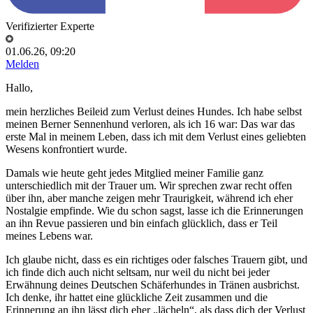
Verifizierter Experte
01.06.26, 09:20
Melden
Hallo,
mein herzliches Beileid zum Verlust deines Hundes. Ich habe selbst
meinen Berner Sennenhund verloren, als ich 16 war: Das war das
erste Mal in meinem Leben, dass ich mit dem Verlust eines geliebten
Wesens konfrontiert wurde.
Damals wie heute geht jedes Mitglied meiner Familie ganz
unterschiedlich mit der Trauer um. Wir sprechen zwar recht offen
über ihn, aber manche zeigen mehr Traurigkeit, während ich eher
Nostalgie empfinde. Wie du schon sagst, lasse ich die Erinnerungen
an ihn Revue passieren und bin einfach glücklich, dass er Teil
meines Lebens war.
Ich glaube nicht, dass es ein richtiges oder falsches Trauern gibt, und
ich finde dich auch nicht seltsam, nur weil du nicht bei jeder
Erwähnung deines Deutschen Schäferhundes in Tränen ausbrichst.
Ich denke, ihr hattet eine glückliche Zeit zusammen und die
Erinnerung an ihn lässt dich eher „lächeln“, als dass dich der Verlust