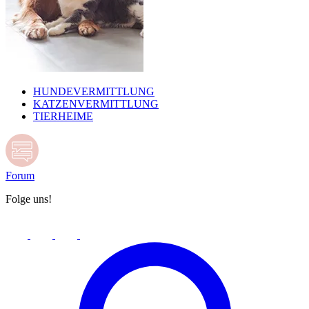
HUNDEVERMITTLUNG
KATZENVERMITTLUNG
TIERHEIME
Forum
Folge uns!