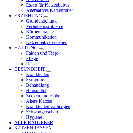
Essen für Katzenbabys
Alternatives Katzenfutter
ERZIEHUNG
Grunderziehung
Verhaltensprobleme
Körpersprache
Kommunikation
Katzenbabys erziehen
HALTUNG
Fakten und Tipps
Pflege
Reise
GESUNDHEIT
Krankheiten
Symptome
Behandlung
Hausmittel
Zecken und Flöhe
Ältere Katzen
Krankheiten vorbeugen
Schwangerschaft
Hygiene
ALLE RATGEBER
KATZENRASSEN