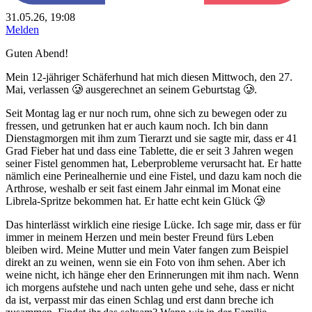
31.05.26, 19:08
Melden
Guten Abend!
Mein 12-jähriger Schäferhund hat mich diesen Mittwoch, den 27.
Mai, verlassen 🥲 ausgerechnet an seinem Geburtstag 🥲.
Seit Montag lag er nur noch rum, ohne sich zu bewegen oder zu
fressen, und getrunken hat er auch kaum noch. Ich bin dann
Dienstagmorgen mit ihm zum Tierarzt und sie sagte mir, dass er 41
Grad Fieber hat und dass eine Tablette, die er seit 3 Jahren wegen
seiner Fistel genommen hat, Leberprobleme verursacht hat. Er hatte
nämlich eine Perinealhernie und eine Fistel, und dazu kam noch die
Arthrose, weshalb er seit fast einem Jahr einmal im Monat eine
Librela-Spritze bekommen hat. Er hatte echt kein Glück 🥲
Das hinterlässt wirklich eine riesige Lücke. Ich sage mir, dass er für
immer in meinem Herzen und mein bester Freund fürs Leben
bleiben wird. Meine Mutter und mein Vater fangen zum Beispiel
direkt an zu weinen, wenn sie ein Foto von ihm sehen. Aber ich
weine nicht, ich hänge eher den Erinnerungen mit ihm nach. Wenn
ich morgens aufstehe und nach unten gehe und sehe, dass er nicht
da ist, verpasst mir das einen Schlag und erst dann breche ich