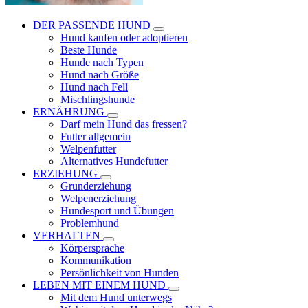
DER PASSENDE HUND
Hund kaufen oder adoptieren
Beste Hunde
Hunde nach Typen
Hund nach Größe
Hund nach Fell
Mischlingshunde
ERNÄHRUNG
Darf mein Hund das fressen?
Futter allgemein
Welpenfutter
Alternatives Hundefutter
ERZIEHUNG
Grunderziehung
Welpenerziehung
Hundesport und Übungen
Problemhund
VERHALTEN
Körpersprache
Kommunikation
Persönlichkeit von Hunden
LEBEN MIT EINEM HUND
Mit dem Hund unterwegs