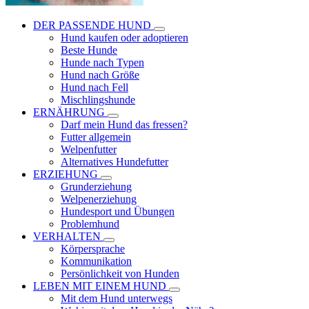
DER PASSENDE HUND
Hund kaufen oder adoptieren
Beste Hunde
Hunde nach Typen
Hund nach Größe
Hund nach Fell
Mischlingshunde
ERNÄHRUNG
Darf mein Hund das fressen?
Futter allgemein
Welpenfutter
Alternatives Hundefutter
ERZIEHUNG
Grunderziehung
Welpenerziehung
Hundesport und Übungen
Problemhund
VERHALTEN
Körpersprache
Kommunikation
Persönlichkeit von Hunden
LEBEN MIT EINEM HUND
Mit dem Hund unterwegs