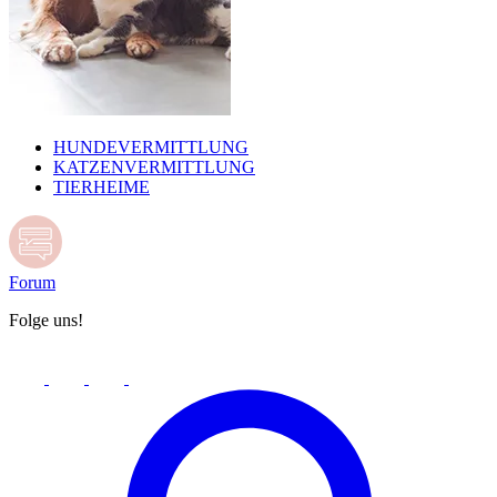
HUNDEVERMITTLUNG
KATZENVERMITTLUNG
TIERHEIME
Forum
Folge uns!