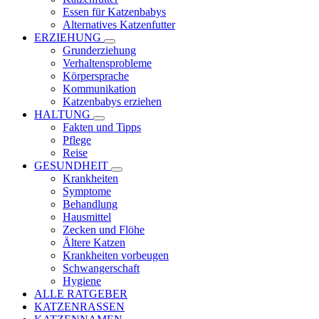
Essen für Katzenbabys
Alternatives Katzenfutter
ERZIEHUNG
Grunderziehung
Verhaltensprobleme
Körpersprache
Kommunikation
Katzenbabys erziehen
HALTUNG
Fakten und Tipps
Pflege
Reise
GESUNDHEIT
Krankheiten
Symptome
Behandlung
Hausmittel
Zecken und Flöhe
Ältere Katzen
Krankheiten vorbeugen
Schwangerschaft
Hygiene
ALLE RATGEBER
KATZENRASSEN