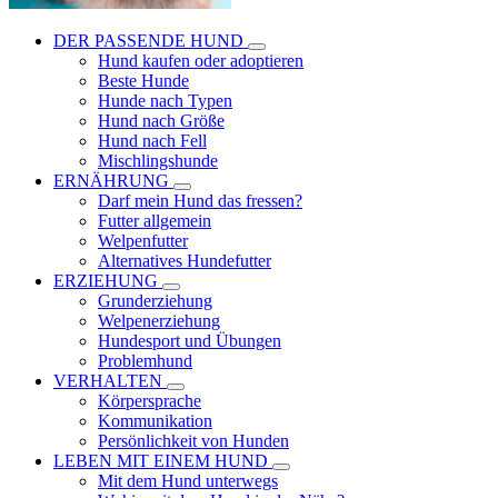
DER PASSENDE HUND
Hund kaufen oder adoptieren
Beste Hunde
Hunde nach Typen
Hund nach Größe
Hund nach Fell
Mischlingshunde
ERNÄHRUNG
Darf mein Hund das fressen?
Futter allgemein
Welpenfutter
Alternatives Hundefutter
ERZIEHUNG
Grunderziehung
Welpenerziehung
Hundesport und Übungen
Problemhund
VERHALTEN
Körpersprache
Kommunikation
Persönlichkeit von Hunden
LEBEN MIT EINEM HUND
Mit dem Hund unterwegs