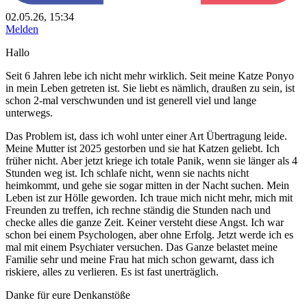
02.05.26, 15:34
Melden
Hallo
Seit 6 Jahren lebe ich nicht mehr wirklich. Seit meine Katze Ponyo
in mein Leben getreten ist. Sie liebt es nämlich, draußen zu sein, ist
schon 2-mal verschwunden und ist generell viel und lange
unterwegs.
Das Problem ist, dass ich wohl unter einer Art Übertragung leide.
Meine Mutter ist 2025 gestorben und sie hat Katzen geliebt. Ich
früher nicht. Aber jetzt kriege ich totale Panik, wenn sie länger als 4
Stunden weg ist. Ich schlafe nicht, wenn sie nachts nicht
heimkommt, und gehe sie sogar mitten in der Nacht suchen. Mein
Leben ist zur Hölle geworden. Ich traue mich nicht mehr, mich mit
Freunden zu treffen, ich rechne ständig die Stunden nach und
checke alles die ganze Zeit. Keiner versteht diese Angst. Ich war
schon bei einem Psychologen, aber ohne Erfolg. Jetzt werde ich es
mal mit einem Psychiater versuchen. Das Ganze belastet meine
Familie sehr und meine Frau hat mich schon gewarnt, dass ich
riskiere, alles zu verlieren. Es ist fast unerträglich.
Danke für eure Denkanstöße