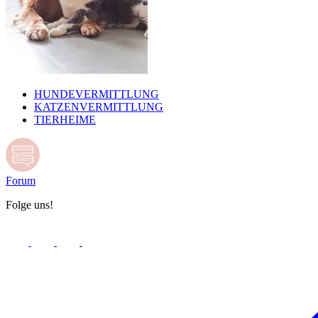
HUNDEVERMITTLUNG
KATZENVERMITTLUNG
TIERHEIME
Forum
Folge uns!