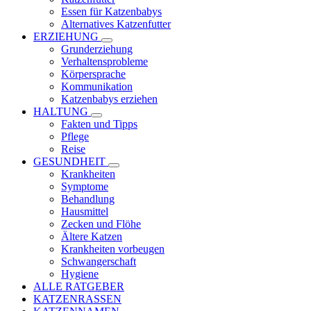
Essen für Katzenbabys
Alternatives Katzenfutter
ERZIEHUNG
Grunderziehung
Verhaltensprobleme
Körpersprache
Kommunikation
Katzenbabys erziehen
HALTUNG
Fakten und Tipps
Pflege
Reise
GESUNDHEIT
Krankheiten
Symptome
Behandlung
Hausmittel
Zecken und Flöhe
Ältere Katzen
Krankheiten vorbeugen
Schwangerschaft
Hygiene
ALLE RATGEBER
KATZENRASSEN