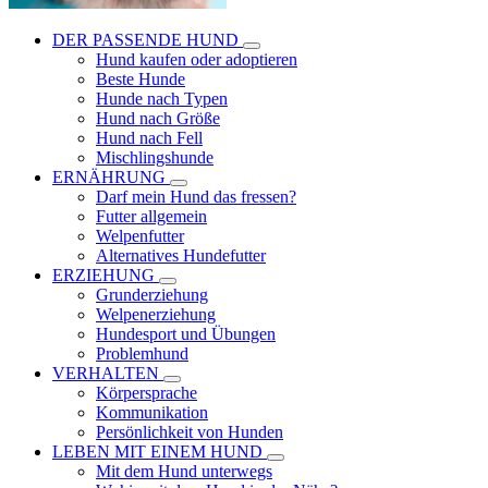
DER PASSENDE HUND
Hund kaufen oder adoptieren
Beste Hunde
Hunde nach Typen
Hund nach Größe
Hund nach Fell
Mischlingshunde
ERNÄHRUNG
Darf mein Hund das fressen?
Futter allgemein
Welpenfutter
Alternatives Hundefutter
ERZIEHUNG
Grunderziehung
Welpenerziehung
Hundesport und Übungen
Problemhund
VERHALTEN
Körpersprache
Kommunikation
Persönlichkeit von Hunden
LEBEN MIT EINEM HUND
Mit dem Hund unterwegs