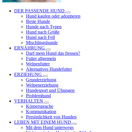
DER PASSENDE HUND
Hund kaufen oder adoptieren
Beste Hunde
Hunde nach Typen
Hund nach Größe
Hund nach Fell
Mischlingshunde
ERNÄHRUNG
Darf mein Hund das fressen?
Futter allgemein
Welpenfutter
Alternatives Hundefutter
ERZIEHUNG
Grunderziehung
Welpenerziehung
Hundesport und Übungen
Problemhund
VERHALTEN
Körpersprache
Kommunikation
Persönlichkeit von Hunden
LEBEN MIT EINEM HUND
Mit dem Hund unterwegs