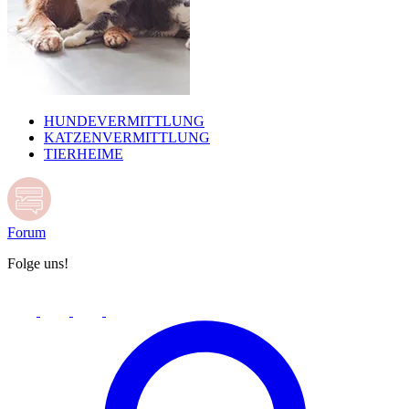
HUNDEVERMITTLUNG
KATZENVERMITTLUNG
TIERHEIME
Forum
Folge uns!