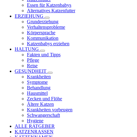
Essen für Katzenbabys
Alternatives Katzenfutter
ERZIEHUNG
Grunderziehung
Verhaltensprobleme
Körpersprache
Kommunikation
Katzenbabys erziehen
HALTUNG
Fakten und Tipps
Pflege
Reise
GESUNDHEIT
Krankheiten
Symptome
Behandlung
Hausmittel
Zecken und Flöhe
Ältere Katzen
Krankheiten vorbeugen
Schwangerschaft
Hygiene
ALLE RATGEBER
KATZENRASSEN