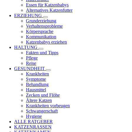
Essen für Katzenbabys
Alternatives Katzenfutter
ERZIEHUNG
Grunderziehung
Verhaltensprobleme
Körpersprache
Kommunikation
Katzenbabys erziehen
HALTUNG
Fakten und Tipps
Pflege
Reise
GESUNDHEIT
Krankheiten
Symptome
Behandlung
Hausmittel
Zecken und Flöhe
Ältere Katzen
Krankheiten vorbeugen
Schwangerschaft
Hygiene
ALLE RATGEBER
KATZENRASSEN