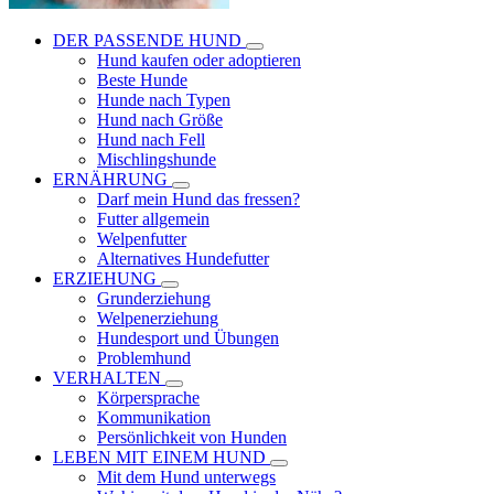
DER PASSENDE HUND
Hund kaufen oder adoptieren
Beste Hunde
Hunde nach Typen
Hund nach Größe
Hund nach Fell
Mischlingshunde
ERNÄHRUNG
Darf mein Hund das fressen?
Futter allgemein
Welpenfutter
Alternatives Hundefutter
ERZIEHUNG
Grunderziehung
Welpenerziehung
Hundesport und Übungen
Problemhund
VERHALTEN
Körpersprache
Kommunikation
Persönlichkeit von Hunden
LEBEN MIT EINEM HUND
Mit dem Hund unterwegs