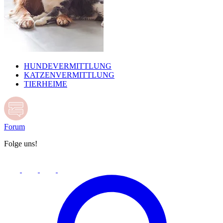
HUNDEVERMITTLUNG
KATZENVERMITTLUNG
TIERHEIME
Forum
Folge uns!