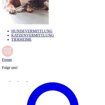
HUNDEVERMITTLUNG
KATZENVERMITTLUNG
TIERHEIME
Forum
Folge uns!