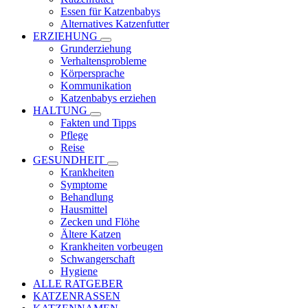
Essen für Katzenbabys
Alternatives Katzenfutter
ERZIEHUNG
Grunderziehung
Verhaltensprobleme
Körpersprache
Kommunikation
Katzenbabys erziehen
HALTUNG
Fakten und Tipps
Pflege
Reise
GESUNDHEIT
Krankheiten
Symptome
Behandlung
Hausmittel
Zecken und Flöhe
Ältere Katzen
Krankheiten vorbeugen
Schwangerschaft
Hygiene
ALLE RATGEBER
KATZENRASSEN