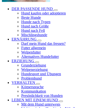
DER PASSENDE HUND
Hund kaufen oder adoptieren
Beste Hunde
Hunde nach Typen
Hund nach Größe
Hund nach Fell
Mischlingshunde
ERNÄHRUNG
Darf mein Hund das fressen?
Futter allgemein
Welpenfutter
Alternatives Hundefutter
ERZIEHUNG
Grunderziehung
Welpenerziehung
Hundesport und Übungen
Problemhund
VERHALTEN
Körpersprache
Kommunikation
Persönlichkeit von Hunden
LEBEN MIT EINEM HUND
Mit dem Hund unterwegs