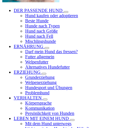
DER PASSENDE HUND
Hund kaufen oder adoptieren
Beste Hunde
Hunde nach Typen
Hund nach Größe
Hund nach Fell
Mischlingshunde
ERNÄHRUNG
Darf mein Hund das fressen?
Futter allgemein
Welpenfutter
Alternatives Hundefutter
ERZIEHUNG
Grunderziehung
Welpenerziehung
Hundesport und Übungen
Problemhund
VERHALTEN
Körpersprache
Kommunikation
Persönlichkeit von Hunden
LEBEN MIT EINEM HUND
Mit dem Hund unterwegs