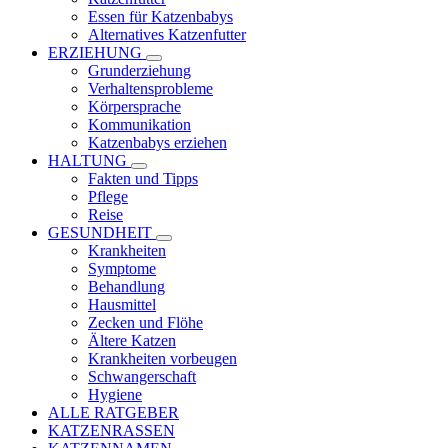
Essen für Katzenbabys
Alternatives Katzenfutter
ERZIEHUNG
Grunderziehung
Verhaltensprobleme
Körpersprache
Kommunikation
Katzenbabys erziehen
HALTUNG
Fakten und Tipps
Pflege
Reise
GESUNDHEIT
Krankheiten
Symptome
Behandlung
Hausmittel
Zecken und Flöhe
Ältere Katzen
Krankheiten vorbeugen
Schwangerschaft
Hygiene
ALLE RATGEBER
KATZENRASSEN