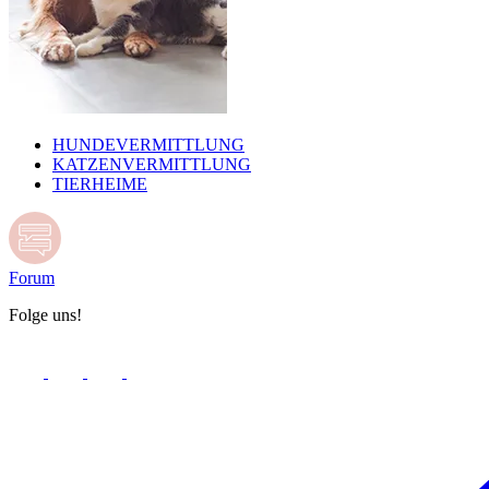
HUNDEVERMITTLUNG
KATZENVERMITTLUNG
TIERHEIME
Forum
Folge uns!