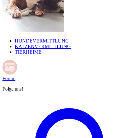
HUNDEVERMITTLUNG
KATZENVERMITTLUNG
TIERHEIME
Forum
Folge uns!