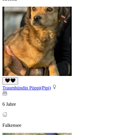
Traumhündin Püppi(Pipi)
6 Jahre
Falkensee