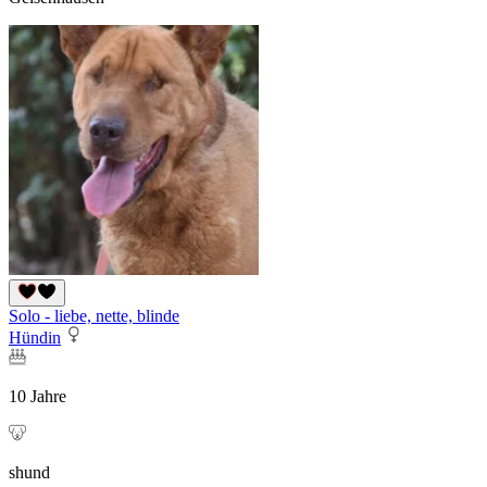
Solo - liebe, nette, blinde
Hündin
10 Jahre
shund