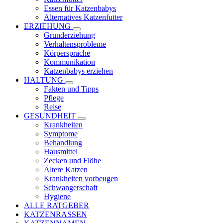
Essen für Katzenbabys
Alternatives Katzenfutter
ERZIEHUNG
Grunderziehung
Verhaltensprobleme
Körpersprache
Kommunikation
Katzenbabys erziehen
HALTUNG
Fakten und Tipps
Pflege
Reise
GESUNDHEIT
Krankheiten
Symptome
Behandlung
Hausmittel
Zecken und Flöhe
Ältere Katzen
Krankheiten vorbeugen
Schwangerschaft
Hygiene
ALLE RATGEBER
KATZENRASSEN