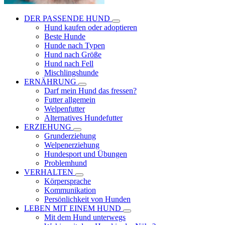
DER PASSENDE HUND
Hund kaufen oder adoptieren
Beste Hunde
Hunde nach Typen
Hund nach Größe
Hund nach Fell
Mischlingshunde
ERNÄHRUNG
Darf mein Hund das fressen?
Futter allgemein
Welpenfutter
Alternatives Hundefutter
ERZIEHUNG
Grunderziehung
Welpenerziehung
Hundesport und Übungen
Problemhund
VERHALTEN
Körpersprache
Kommunikation
Persönlichkeit von Hunden
LEBEN MIT EINEM HUND
Mit dem Hund unterwegs