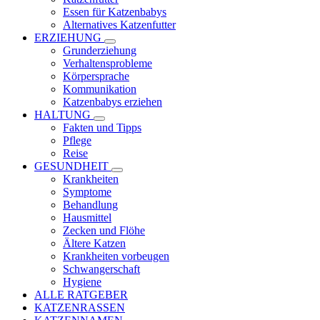
Essen für Katzenbabys
Alternatives Katzenfutter
ERZIEHUNG
Grunderziehung
Verhaltensprobleme
Körpersprache
Kommunikation
Katzenbabys erziehen
HALTUNG
Fakten und Tipps
Pflege
Reise
GESUNDHEIT
Krankheiten
Symptome
Behandlung
Hausmittel
Zecken und Flöhe
Ältere Katzen
Krankheiten vorbeugen
Schwangerschaft
Hygiene
ALLE RATGEBER
KATZENRASSEN