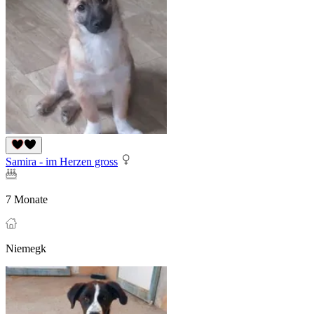
Samira - im Herzen gross
7 Monate
Niemegk