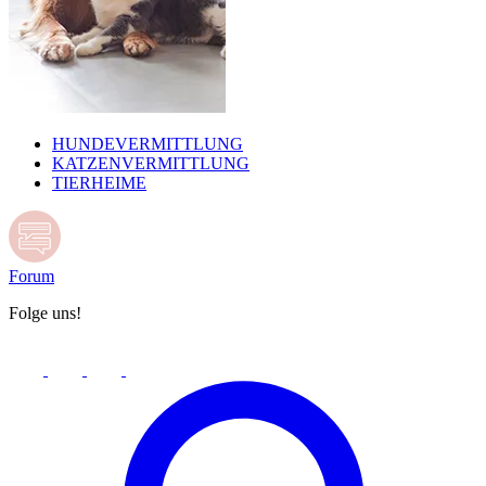
HUNDEVERMITTLUNG
KATZENVERMITTLUNG
TIERHEIME
Forum
Folge uns!