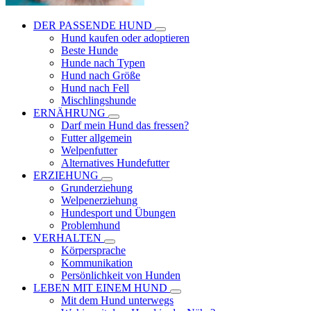
DER PASSENDE HUND
Hund kaufen oder adoptieren
Beste Hunde
Hunde nach Typen
Hund nach Größe
Hund nach Fell
Mischlingshunde
ERNÄHRUNG
Darf mein Hund das fressen?
Futter allgemein
Welpenfutter
Alternatives Hundefutter
ERZIEHUNG
Grunderziehung
Welpenerziehung
Hundesport und Übungen
Problemhund
VERHALTEN
Körpersprache
Kommunikation
Persönlichkeit von Hunden
LEBEN MIT EINEM HUND
Mit dem Hund unterwegs