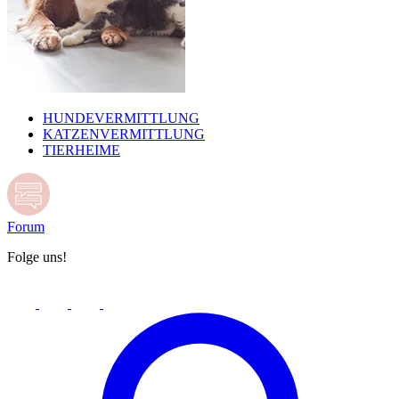
HUNDEVERMITTLUNG
KATZENVERMITTLUNG
TIERHEIME
Forum
Folge uns!