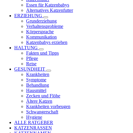
Essen für Katzenbabys
Alternatives Katzenfutter
ERZIEHUNG
Grunderziehung
Verhaltensprobleme
Körpersprache
Kommunikation
Katzenbabys erziehen
HALTUNG
Fakten und Tipps
Pflege
Reise
GESUNDHEIT
Krankheiten
Symptome
Behandlung
Hausmittel
Zecken und Flöhe
Ältere Katzen
Krankheiten vorbeugen
Schwangerschaft
Hygiene
ALLE RATGEBER
KATZENRASSEN