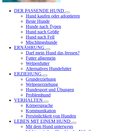
DER PASSENDE HUND
Hund kaufen oder adoptieren
Beste Hunde
Hunde nach Typen
Hund nach Größe
Hund nach Fell
Mischlingshunde
ERNÄHRUNG
Darf mein Hund das fressen?
Futter allgemein
Welpenfutter
Alternatives Hundefutter
ERZIEHUNG
Grunderziehung
Welpenerziehung
Hundesport und Übungen
Problemhund
VERHALTEN
Körpersprache
Kommunikation
Persönlichkeit von Hunden
LEBEN MIT EINEM HUND
Mit dem Hund unterwegs