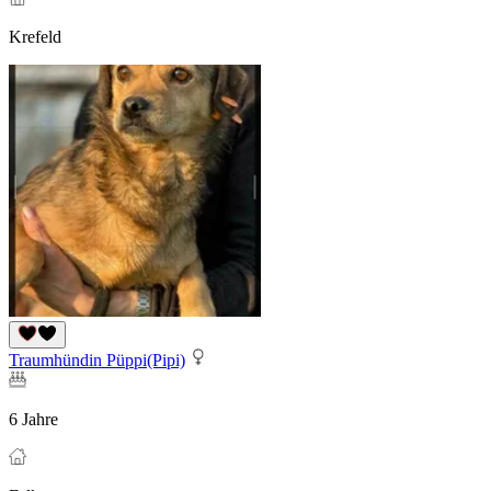
Krefeld
Traumhündin Püppi(Pipi)
6 Jahre