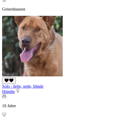
Geisenhausen
Solo - liebe, nette, blinde
Hündin
10 Jahre