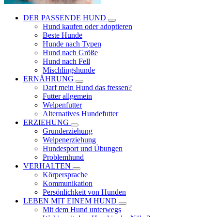
DER PASSENDE HUND
Hund kaufen oder adoptieren
Beste Hunde
Hunde nach Typen
Hund nach Größe
Hund nach Fell
Mischlingshunde
ERNÄHRUNG
Darf mein Hund das fressen?
Futter allgemein
Welpenfutter
Alternatives Hundefutter
ERZIEHUNG
Grunderziehung
Welpenerziehung
Hundesport und Übungen
Problemhund
VERHALTEN
Körpersprache
Kommunikation
Persönlichkeit von Hunden
LEBEN MIT EINEM HUND
Mit dem Hund unterwegs