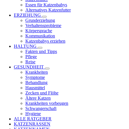
Essen für Katzenbabys
Alternatives Katzenfutter
ERZIEHUNG
Grunderziehung
Verhaltensprobleme
Körpersprache
Kommunikation
Katzenbabys erziehen
HALTUNG
Fakten und Tipps
Pflege
Reise
GESUNDHEIT
Krankheiten
Symptome
Behandlung
Hausmittel
Zecken und Flöhe
Ältere Katzen
Krankheiten vorbeugen
Schwangerschaft
Hygiene
ALLE RATGEBER
KATZENRASSEN