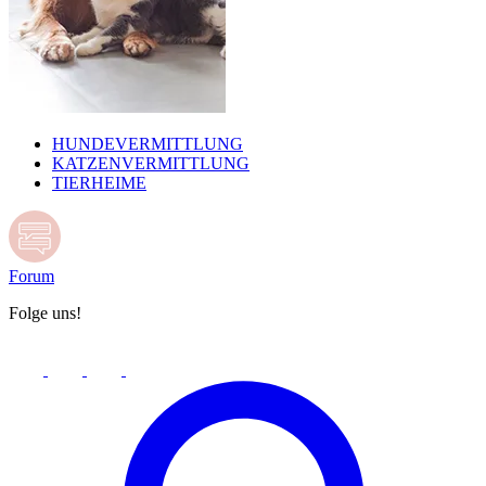
HUNDEVERMITTLUNG
KATZENVERMITTLUNG
TIERHEIME
Forum
Folge uns!