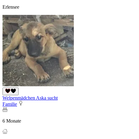
Erlensee
Welpenmädchen Aska sucht
Familie
6 Monate