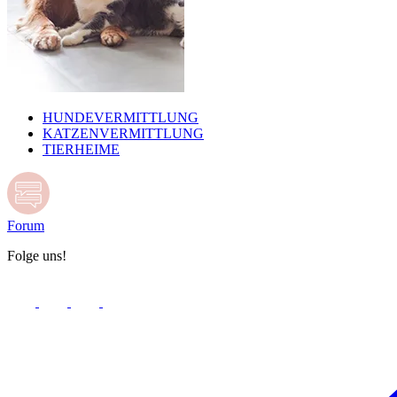
HUNDEVERMITTLUNG
KATZENVERMITTLUNG
TIERHEIME
Forum
Folge uns!