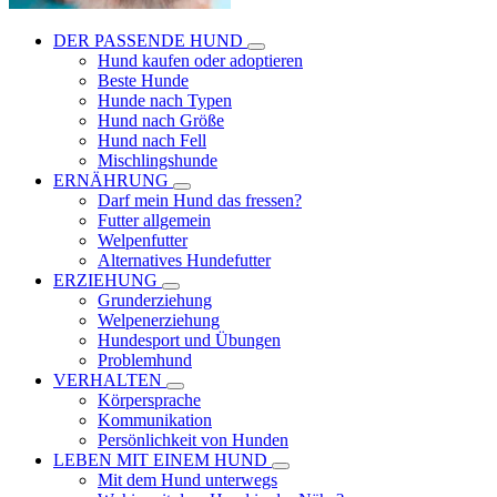
DER PASSENDE HUND
Hund kaufen oder adoptieren
Beste Hunde
Hunde nach Typen
Hund nach Größe
Hund nach Fell
Mischlingshunde
ERNÄHRUNG
Darf mein Hund das fressen?
Futter allgemein
Welpenfutter
Alternatives Hundefutter
ERZIEHUNG
Grunderziehung
Welpenerziehung
Hundesport und Übungen
Problemhund
VERHALTEN
Körpersprache
Kommunikation
Persönlichkeit von Hunden
LEBEN MIT EINEM HUND
Mit dem Hund unterwegs