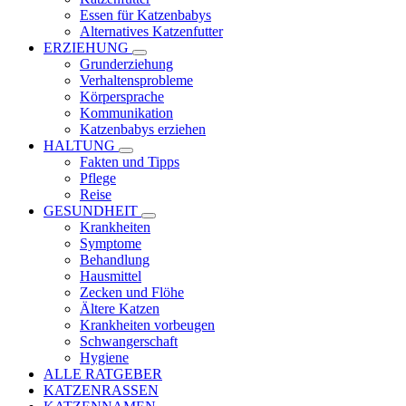
Essen für Katzenbabys
Alternatives Katzenfutter
ERZIEHUNG
Grunderziehung
Verhaltensprobleme
Körpersprache
Kommunikation
Katzenbabys erziehen
HALTUNG
Fakten und Tipps
Pflege
Reise
GESUNDHEIT
Krankheiten
Symptome
Behandlung
Hausmittel
Zecken und Flöhe
Ältere Katzen
Krankheiten vorbeugen
Schwangerschaft
Hygiene
ALLE RATGEBER
KATZENRASSEN