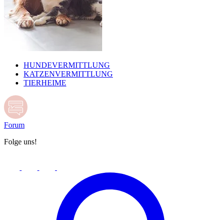
HUNDEVERMITTLUNG
KATZENVERMITTLUNG
TIERHEIME
Forum
Folge uns!