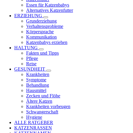
Essen für Katzenbabys
Alternatives Katzenfutter
ERZIEHUNG
Grunderziehung
Verhaltensprobleme
Körpersprache
Kommunikation
Katzenbabys erziehen
HALTUNG
Fakten und Tipps
Pflege
Reise
GESUNDHEIT
Krankheiten
Symptome
Behandlung
Hausmittel
Zecken und Flöhe
Ältere Katzen
Krankheiten vorbeugen
Schwangerschaft
Hygiene
ALLE RATGEBER
KATZENRASSEN