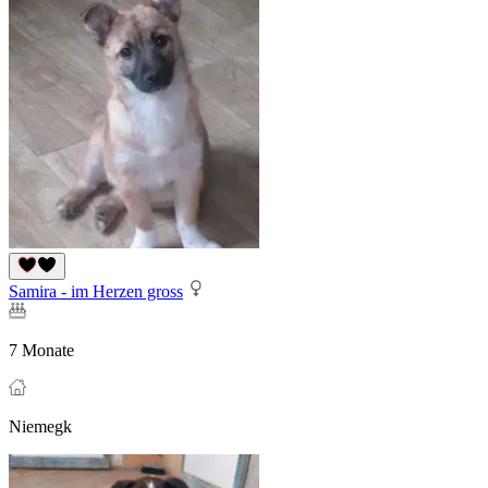
Samira - im Herzen gross
7 Monate
Niemegk