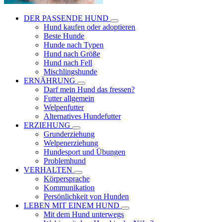
DER PASSENDE HUND
Hund kaufen oder adoptieren
Beste Hunde
Hunde nach Typen
Hund nach Größe
Hund nach Fell
Mischlingshunde
ERNÄHRUNG
Darf mein Hund das fressen?
Futter allgemein
Welpenfutter
Alternatives Hundefutter
ERZIEHUNG
Grunderziehung
Welpenerziehung
Hundesport und Übungen
Problemhund
VERHALTEN
Körpersprache
Kommunikation
Persönlichkeit von Hunden
LEBEN MIT EINEM HUND
Mit dem Hund unterwegs