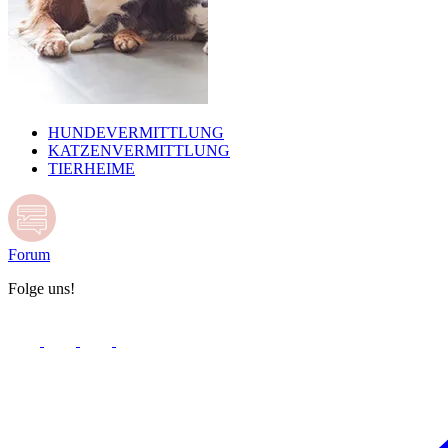
HUNDEVERMITTLUNG
KATZENVERMITTLUNG
TIERHEIME
Forum
Folge uns!