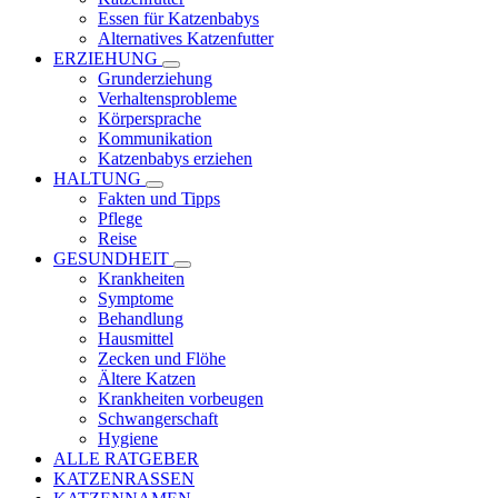
Essen für Katzenbabys
Alternatives Katzenfutter
ERZIEHUNG
Grunderziehung
Verhaltensprobleme
Körpersprache
Kommunikation
Katzenbabys erziehen
HALTUNG
Fakten und Tipps
Pflege
Reise
GESUNDHEIT
Krankheiten
Symptome
Behandlung
Hausmittel
Zecken und Flöhe
Ältere Katzen
Krankheiten vorbeugen
Schwangerschaft
Hygiene
ALLE RATGEBER
KATZENRASSEN