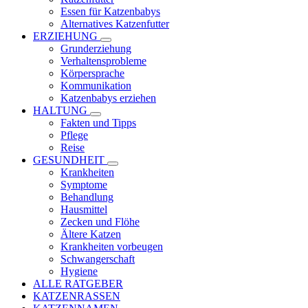
Essen für Katzenbabys
Alternatives Katzenfutter
ERZIEHUNG
Grunderziehung
Verhaltensprobleme
Körpersprache
Kommunikation
Katzenbabys erziehen
HALTUNG
Fakten und Tipps
Pflege
Reise
GESUNDHEIT
Krankheiten
Symptome
Behandlung
Hausmittel
Zecken und Flöhe
Ältere Katzen
Krankheiten vorbeugen
Schwangerschaft
Hygiene
ALLE RATGEBER
KATZENRASSEN