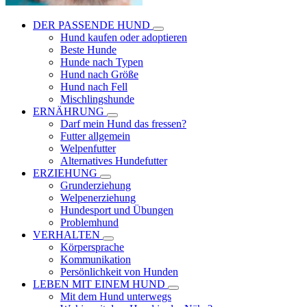
DER PASSENDE HUND
Hund kaufen oder adoptieren
Beste Hunde
Hunde nach Typen
Hund nach Größe
Hund nach Fell
Mischlingshunde
ERNÄHRUNG
Darf mein Hund das fressen?
Futter allgemein
Welpenfutter
Alternatives Hundefutter
ERZIEHUNG
Grunderziehung
Welpenerziehung
Hundesport und Übungen
Problemhund
VERHALTEN
Körpersprache
Kommunikation
Persönlichkeit von Hunden
LEBEN MIT EINEM HUND
Mit dem Hund unterwegs