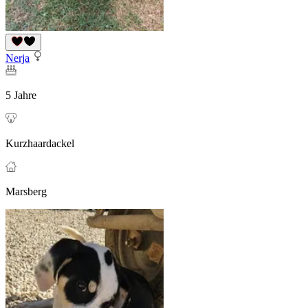
Nerja
5 Jahre
Kurzhaardackel
Marsberg