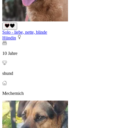
Solo - liebe, nette, blinde
Hündin
10 Jahre
shund
Mechernich