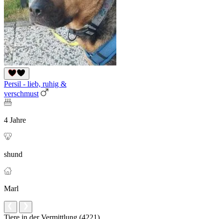
Persil - lieb, ruhig &
verschmust
4 Jahre
shund
Marl
Tiere in der Vermittlung (4221)