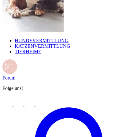
HUNDEVERMITTLUNG
KATZENVERMITTLUNG
TIERHEIME
Forum
Folge uns!