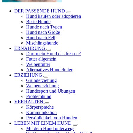
DER PASSENDE HUND
Hund kaufen oder adoptieren
Beste Hunde
Hunde nach Typen
Hund nach Größe
Hund nach Fell
Mischlingshunde
ERNÄHRUNG
Darf mein Hund das fressen?
Futter allgemein
Welpenfutter
Alternatives Hundefutter
ERZIEHUNG
Grunderziehung
Welpenerziehung
Hundesport und Übungen
Problemhund
VERHALTEN
Körpersprache
Kommunikation
Persönlichkeit von Hunden
LEBEN MIT EINEM HUND
Mit dem Hund unterwegs