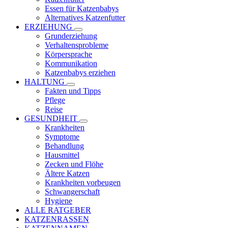
Essen für Katzenbabys
Alternatives Katzenfutter
ERZIEHUNG
Grunderziehung
Verhaltensprobleme
Körpersprache
Kommunikation
Katzenbabys erziehen
HALTUNG
Fakten und Tipps
Pflege
Reise
GESUNDHEIT
Krankheiten
Symptome
Behandlung
Hausmittel
Zecken und Flöhe
Ältere Katzen
Krankheiten vorbeugen
Schwangerschaft
Hygiene
ALLE RATGEBER
KATZENRASSEN