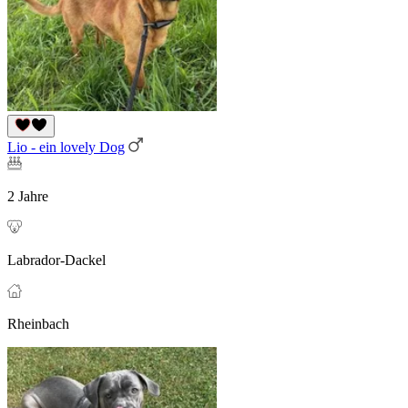
Lio - ein lovely Dog
2 Jahre
Labrador-Dackel
Rheinbach