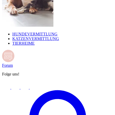
HUNDEVERMITTLUNG
KATZENVERMITTLUNG
TIERHEIME
Forum
Folge uns!