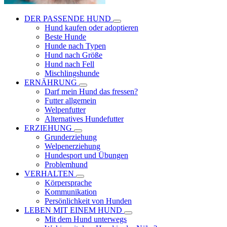
DER PASSENDE HUND
Hund kaufen oder adoptieren
Beste Hunde
Hunde nach Typen
Hund nach Größe
Hund nach Fell
Mischlingshunde
ERNÄHRUNG
Darf mein Hund das fressen?
Futter allgemein
Welpenfutter
Alternatives Hundefutter
ERZIEHUNG
Grunderziehung
Welpenerziehung
Hundesport und Übungen
Problemhund
VERHALTEN
Körpersprache
Kommunikation
Persönlichkeit von Hunden
LEBEN MIT EINEM HUND
Mit dem Hund unterwegs