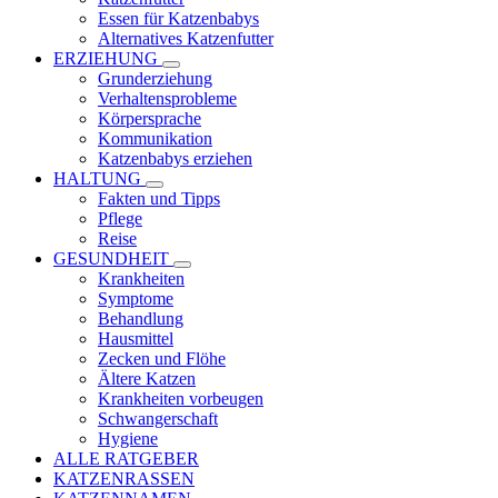
Essen für Katzenbabys
Alternatives Katzenfutter
ERZIEHUNG
Grunderziehung
Verhaltensprobleme
Körpersprache
Kommunikation
Katzenbabys erziehen
HALTUNG
Fakten und Tipps
Pflege
Reise
GESUNDHEIT
Krankheiten
Symptome
Behandlung
Hausmittel
Zecken und Flöhe
Ältere Katzen
Krankheiten vorbeugen
Schwangerschaft
Hygiene
ALLE RATGEBER
KATZENRASSEN