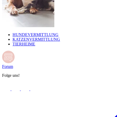
HUNDEVERMITTLUNG
KATZENVERMITTLUNG
TIERHEIME
Forum
Folge uns!