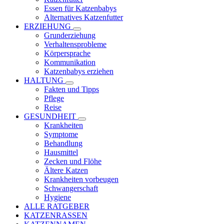
Essen für Katzenbabys
Alternatives Katzenfutter
ERZIEHUNG
Grunderziehung
Verhaltensprobleme
Körpersprache
Kommunikation
Katzenbabys erziehen
HALTUNG
Fakten und Tipps
Pflege
Reise
GESUNDHEIT
Krankheiten
Symptome
Behandlung
Hausmittel
Zecken und Flöhe
Ältere Katzen
Krankheiten vorbeugen
Schwangerschaft
Hygiene
ALLE RATGEBER
KATZENRASSEN