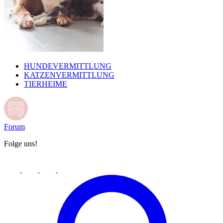
HUNDEVERMITTLUNG
KATZENVERMITTLUNG
TIERHEIME
Forum
Folge uns!