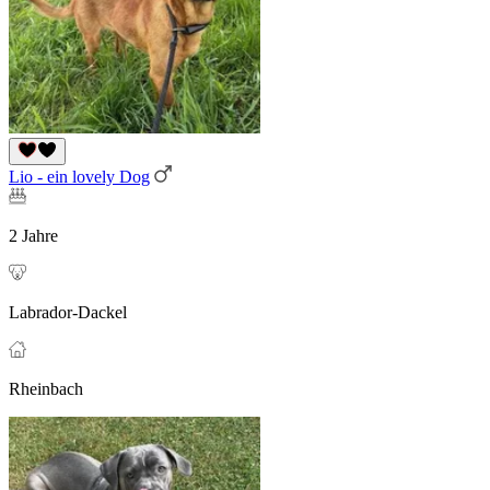
Lio - ein lovely Dog
2 Jahre
Labrador-Dackel
Rheinbach