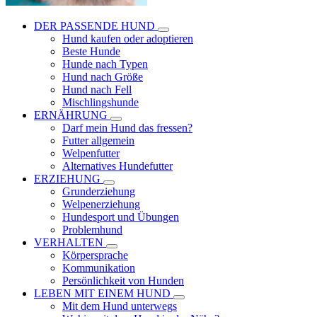
DER PASSENDE HUND
Hund kaufen oder adoptieren
Beste Hunde
Hunde nach Typen
Hund nach Größe
Hund nach Fell
Mischlingshunde
ERNÄHRUNG
Darf mein Hund das fressen?
Futter allgemein
Welpenfutter
Alternatives Hundefutter
ERZIEHUNG
Grunderziehung
Welpenerziehung
Hundesport und Übungen
Problemhund
VERHALTEN
Körpersprache
Kommunikation
Persönlichkeit von Hunden
LEBEN MIT EINEM HUND
Mit dem Hund unterwegs