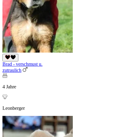
Brad - verschmust u.
zutraulich
4 Jahre
Leonberger