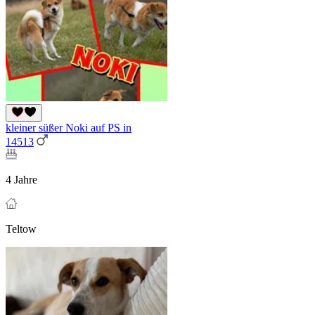
kleiner süßer Noki auf PS in
14513
4 Jahre
Teltow