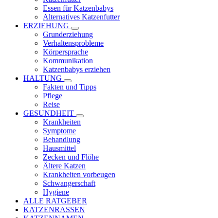
Essen für Katzenbabys
Alternatives Katzenfutter
ERZIEHUNG
Grunderziehung
Verhaltensprobleme
Körpersprache
Kommunikation
Katzenbabys erziehen
HALTUNG
Fakten und Tipps
Pflege
Reise
GESUNDHEIT
Krankheiten
Symptome
Behandlung
Hausmittel
Zecken und Flöhe
Ältere Katzen
Krankheiten vorbeugen
Schwangerschaft
Hygiene
ALLE RATGEBER
KATZENRASSEN