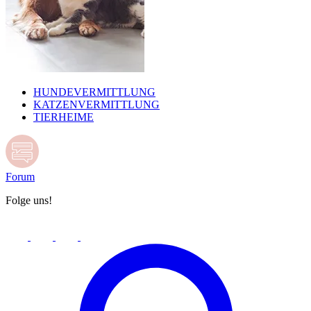
HUNDEVERMITTLUNG
KATZENVERMITTLUNG
TIERHEIME
Forum
Folge uns!