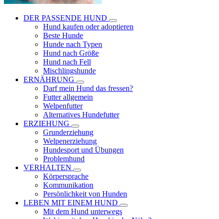
DER PASSENDE HUND
Hund kaufen oder adoptieren
Beste Hunde
Hunde nach Typen
Hund nach Größe
Hund nach Fell
Mischlingshunde
ERNÄHRUNG
Darf mein Hund das fressen?
Futter allgemein
Welpenfutter
Alternatives Hundefutter
ERZIEHUNG
Grunderziehung
Welpenerziehung
Hundesport und Übungen
Problemhund
VERHALTEN
Körpersprache
Kommunikation
Persönlichkeit von Hunden
LEBEN MIT EINEM HUND
Mit dem Hund unterwegs