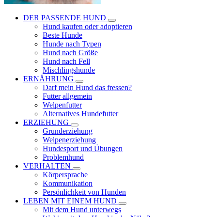
DER PASSENDE HUND
Hund kaufen oder adoptieren
Beste Hunde
Hunde nach Typen
Hund nach Größe
Hund nach Fell
Mischlingshunde
ERNÄHRUNG
Darf mein Hund das fressen?
Futter allgemein
Welpenfutter
Alternatives Hundefutter
ERZIEHUNG
Grunderziehung
Welpenerziehung
Hundesport und Übungen
Problemhund
VERHALTEN
Körpersprache
Kommunikation
Persönlichkeit von Hunden
LEBEN MIT EINEM HUND
Mit dem Hund unterwegs