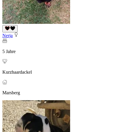
Nerja
5 Jahre
Kurzhaardackel
Marsberg