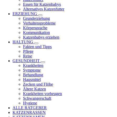
Essen für Katzenbabys
Alternatives Katzenfutter
ERZIEHUNG
Grunderziehung
Verhaltensprobleme
Körpersprache
Kommunikation
Katzenbabys erziehen
HALTUNG
Fakten und Tipps
Pflege
Reise
GESUNDHEIT
Krankheiten
Symptome
Behandlung
Hausmittel
Zecken und Flöhe
Ältere Katzen
Krankheiten vorbeugen
Schwangerschaft
Hygiene
ALLE RATGEBER
KATZENRASSEN