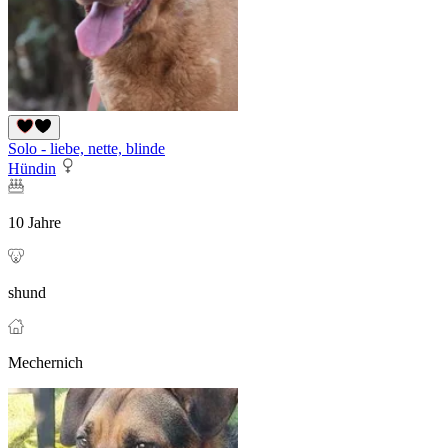
Solo - liebe, nette, blinde
Hündin
10 Jahre
shund
Mechernich