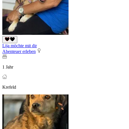
Lija möchte mit dir
Abenteuer erleben
1 Jahr
Krefeld