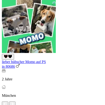
lieber hübscher Momo auf PS
in 80686
2 Jahre
München