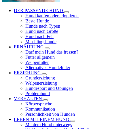
DER PASSENDE HUND
Hund kaufen oder adoptieren
Beste Hunde
Hunde nach Typen
Hund nach Größe
Hund nach Fell
Mischlingshunde
ERNÄHRUNG
Darf mein Hund das fressen?
Futter allgemein
Welpenfutter
Alternatives Hundefutter
ERZIEHUNG
Grunderziehung
Welpenerziehung
Hundesport und Übungen
Problemhund
VERHALTEN
Körpersprache
Kommunikation
Persönlichkeit von Hunden
LEBEN MIT EINEM HUND
Mit dem Hund unterwegs