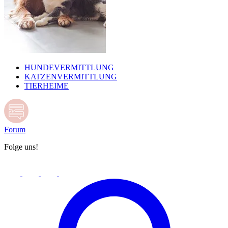
HUNDEVERMITTLUNG
KATZENVERMITTLUNG
TIERHEIME
Forum
Folge uns!