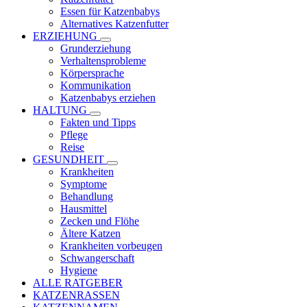
Essen für Katzenbabys
Alternatives Katzenfutter
ERZIEHUNG
Grunderziehung
Verhaltensprobleme
Körpersprache
Kommunikation
Katzenbabys erziehen
HALTUNG
Fakten und Tipps
Pflege
Reise
GESUNDHEIT
Krankheiten
Symptome
Behandlung
Hausmittel
Zecken und Flöhe
Ältere Katzen
Krankheiten vorbeugen
Schwangerschaft
Hygiene
ALLE RATGEBER
KATZENRASSEN