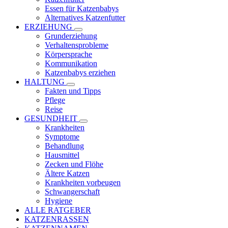
Essen für Katzenbabys
Alternatives Katzenfutter
ERZIEHUNG
Grunderziehung
Verhaltensprobleme
Körpersprache
Kommunikation
Katzenbabys erziehen
HALTUNG
Fakten und Tipps
Pflege
Reise
GESUNDHEIT
Krankheiten
Symptome
Behandlung
Hausmittel
Zecken und Flöhe
Ältere Katzen
Krankheiten vorbeugen
Schwangerschaft
Hygiene
ALLE RATGEBER
KATZENRASSEN