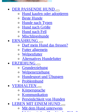
DER PASSENDE HUND
Hund kaufen oder adoptieren
Beste Hunde
Hunde nach Typen
Hund nach Größe
Hund nach Fell
Mischlingshunde
ERNÄHRUNG
Darf mein Hund das fressen?
Futter allgemein
Welpenfutter
Alternatives Hundefutter
ERZIEHUNG
Grunderziehung
Welpenerziehung
Hundesport und Übungen
Problemhund
VERHALTEN
Körpersprache
Kommunikation
Persönlichkeit von Hunden
LEBEN MIT EINEM HUND
Mit dem Hund unterwegs