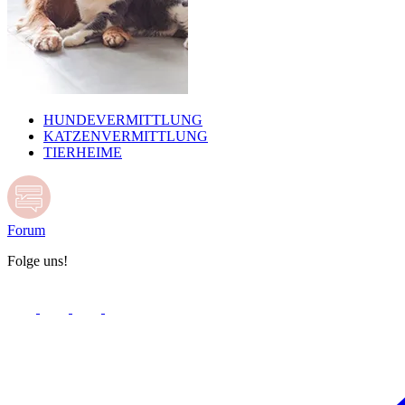
HUNDEVERMITTLUNG
KATZENVERMITTLUNG
TIERHEIME
Forum
Folge uns!