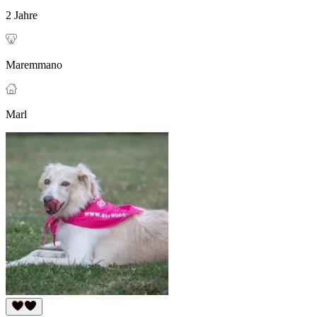
2 Jahre
Maremmano
Marl