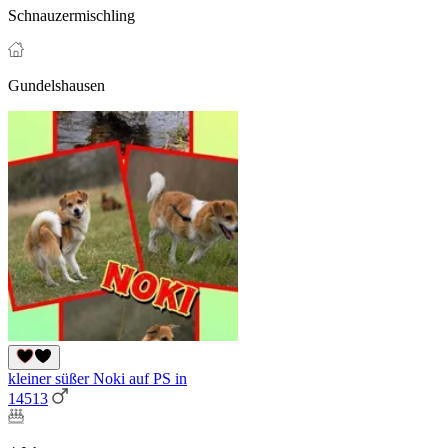
Schnauzermischling
Gundelshausen
kleiner süßer Noki auf PS in
14513