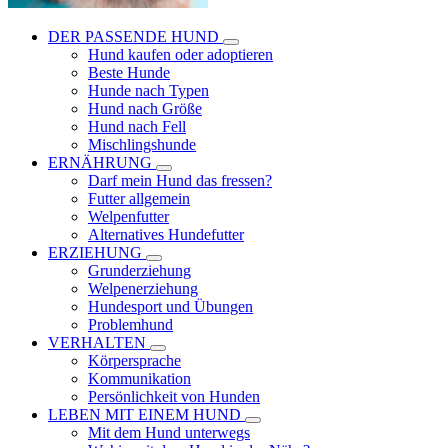
DER PASSENDE HUND
Hund kaufen oder adoptieren
Beste Hunde
Hunde nach Typen
Hund nach Größe
Hund nach Fell
Mischlingshunde
ERNÄHRUNG
Darf mein Hund das fressen?
Futter allgemein
Welpenfutter
Alternatives Hundefutter
ERZIEHUNG
Grunderziehung
Welpenerziehung
Hundesport und Übungen
Problemhund
VERHALTEN
Körpersprache
Kommunikation
Persönlichkeit von Hunden
LEBEN MIT EINEM HUND
Mit dem Hund unterwegs