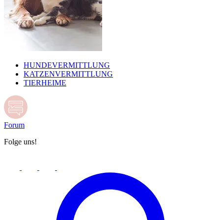
HUNDEVERMITTLUNG
KATZENVERMITTLUNG
TIERHEIME
Forum
Folge uns!