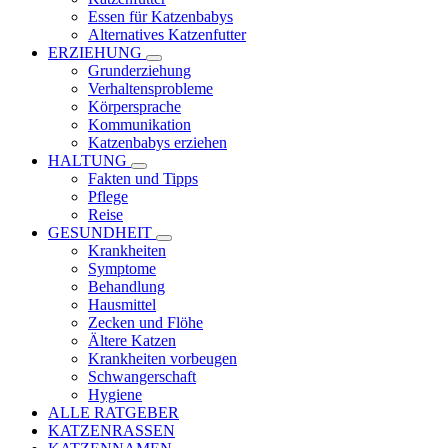
Essen für Katzenbabys
Alternatives Katzenfutter
ERZIEHUNG
Grunderziehung
Verhaltensprobleme
Körpersprache
Kommunikation
Katzenbabys erziehen
HALTUNG
Fakten und Tipps
Pflege
Reise
GESUNDHEIT
Krankheiten
Symptome
Behandlung
Hausmittel
Zecken und Flöhe
Ältere Katzen
Krankheiten vorbeugen
Schwangerschaft
Hygiene
ALLE RATGEBER
KATZENRASSEN