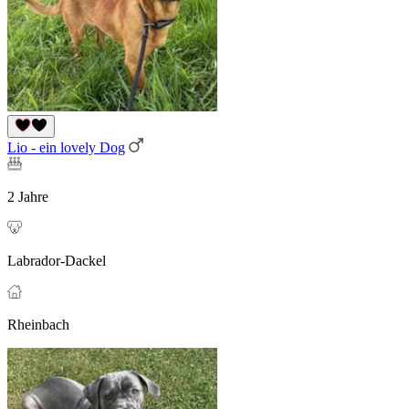
Lio - ein lovely Dog
2 Jahre
Labrador-Dackel
Rheinbach