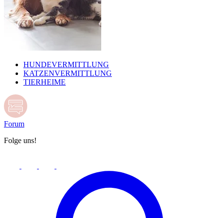
HUNDEVERMITTLUNG
KATZENVERMITTLUNG
TIERHEIME
Forum
Folge uns!