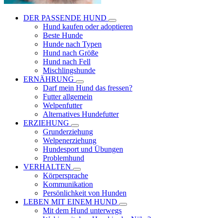
DER PASSENDE HUND
Hund kaufen oder adoptieren
Beste Hunde
Hunde nach Typen
Hund nach Größe
Hund nach Fell
Mischlingshunde
ERNÄHRUNG
Darf mein Hund das fressen?
Futter allgemein
Welpenfutter
Alternatives Hundefutter
ERZIEHUNG
Grunderziehung
Welpenerziehung
Hundesport und Übungen
Problemhund
VERHALTEN
Körpersprache
Kommunikation
Persönlichkeit von Hunden
LEBEN MIT EINEM HUND
Mit dem Hund unterwegs