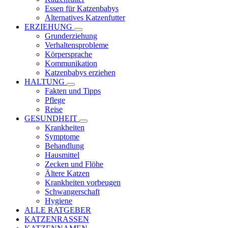
Essen für Katzenbabys
Alternatives Katzenfutter
ERZIEHUNG
Grunderziehung
Verhaltensprobleme
Körpersprache
Kommunikation
Katzenbabys erziehen
HALTUNG
Fakten und Tipps
Pflege
Reise
GESUNDHEIT
Krankheiten
Symptome
Behandlung
Hausmittel
Zecken und Flöhe
Ältere Katzen
Krankheiten vorbeugen
Schwangerschaft
Hygiene
ALLE RATGEBER
KATZENRASSEN