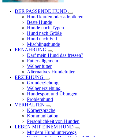
DER PASSENDE HUND
Hund kaufen oder adoptieren
Beste Hunde
Hunde nach Typen
Hund nach Größe
Hund nach Fell
Mischlingshunde
ERNÄHRUNG
Darf mein Hund das fressen?
Futter allgemein
Welpenfutter
Alternatives Hundefutter
ERZIEHUNG
Grunderziehung
Welpenerziehung
Hundesport und Übungen
Problemhund
VERHALTEN
Körpersprache
Kommunikation
Persönlichkeit von Hunden
LEBEN MIT EINEM HUND
Mit dem Hund unterwegs