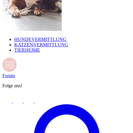
HUNDEVERMITTLUNG
KATZENVERMITTLUNG
TIERHEIME
Forum
Folge uns!