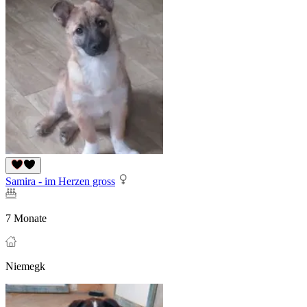
Samira - im Herzen gross
7 Monate
Niemegk