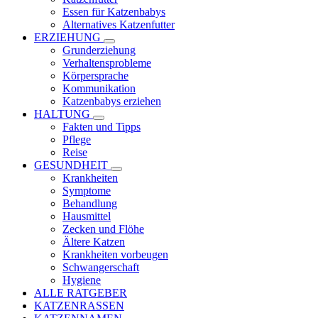
Essen für Katzenbabys
Alternatives Katzenfutter
ERZIEHUNG
Grunderziehung
Verhaltensprobleme
Körpersprache
Kommunikation
Katzenbabys erziehen
HALTUNG
Fakten und Tipps
Pflege
Reise
GESUNDHEIT
Krankheiten
Symptome
Behandlung
Hausmittel
Zecken und Flöhe
Ältere Katzen
Krankheiten vorbeugen
Schwangerschaft
Hygiene
ALLE RATGEBER
KATZENRASSEN