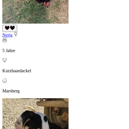
Nerja
5 Jahre
Kurzhaardackel
Marsberg