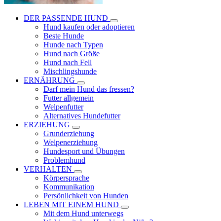
DER PASSENDE HUND
Hund kaufen oder adoptieren
Beste Hunde
Hunde nach Typen
Hund nach Größe
Hund nach Fell
Mischlingshunde
ERNÄHRUNG
Darf mein Hund das fressen?
Futter allgemein
Welpenfutter
Alternatives Hundefutter
ERZIEHUNG
Grunderziehung
Welpenerziehung
Hundesport und Übungen
Problemhund
VERHALTEN
Körpersprache
Kommunikation
Persönlichkeit von Hunden
LEBEN MIT EINEM HUND
Mit dem Hund unterwegs