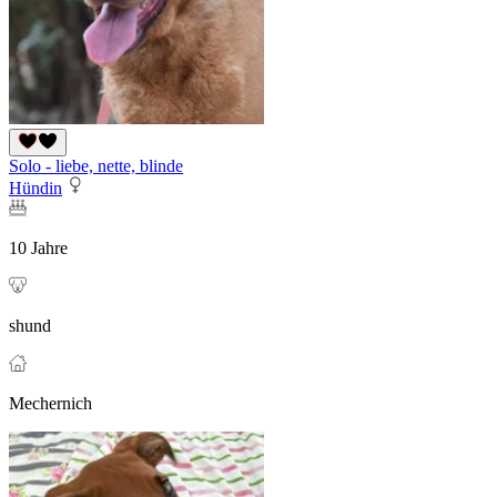
Solo - liebe, nette, blinde
Hündin
10 Jahre
shund
Mechernich