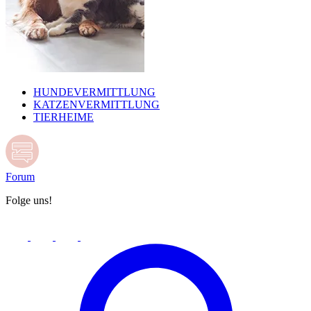
HUNDEVERMITTLUNG
KATZENVERMITTLUNG
TIERHEIME
Forum
Folge uns!