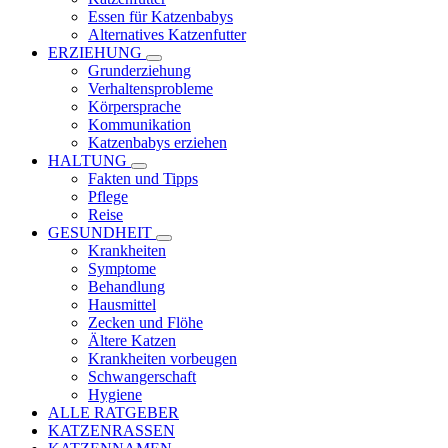
Essen für Katzenbabys
Alternatives Katzenfutter
ERZIEHUNG
Grunderziehung
Verhaltensprobleme
Körpersprache
Kommunikation
Katzenbabys erziehen
HALTUNG
Fakten und Tipps
Pflege
Reise
GESUNDHEIT
Krankheiten
Symptome
Behandlung
Hausmittel
Zecken und Flöhe
Ältere Katzen
Krankheiten vorbeugen
Schwangerschaft
Hygiene
ALLE RATGEBER
KATZENRASSEN