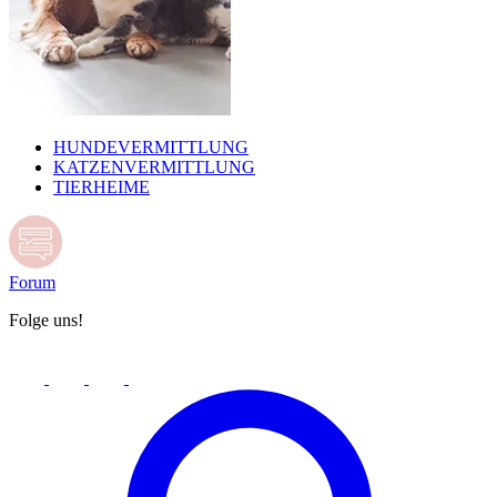
HUNDEVERMITTLUNG
KATZENVERMITTLUNG
TIERHEIME
Forum
Folge uns!