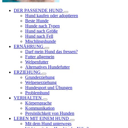
DER PASSENDE HUND
Hund kaufen oder adoptieren
Beste Hunde
Hunde nach Typen
Hund nach Größe
Hund nach Fell
Mischlingshunde
ERNÄHRUNG
Darf mein Hund das fressen?
Futter allgemein
Welpenfutter
Alternatives Hundefutter
ERZIEHUNG
Grunderziehung
Welpenerziehung
Hundesport und Übungen
Problemhund
VERHALTEN
Körpersprache
Kommunikation
Persönlichkeit von Hunden
LEBEN MIT EINEM HUND
Mit dem Hund unterwegs