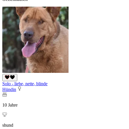
Solo - liebe, nette, blinde
Hündin
10 Jahre
shund