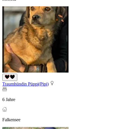
Traumhündin Püppi(Pipi)
6 Jahre
Falkensee