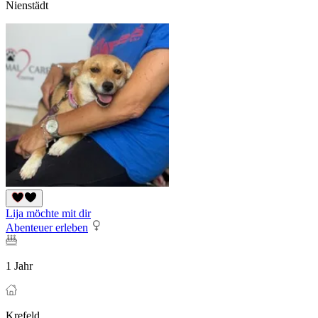
Nienstädt
Lija möchte mit dir
Abenteuer erleben
1 Jahr
Krefeld