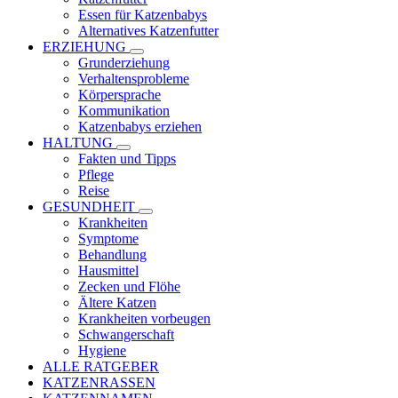
Essen für Katzenbabys
Alternatives Katzenfutter
ERZIEHUNG
Grunderziehung
Verhaltensprobleme
Körpersprache
Kommunikation
Katzenbabys erziehen
HALTUNG
Fakten und Tipps
Pflege
Reise
GESUNDHEIT
Krankheiten
Symptome
Behandlung
Hausmittel
Zecken und Flöhe
Ältere Katzen
Krankheiten vorbeugen
Schwangerschaft
Hygiene
ALLE RATGEBER
KATZENRASSEN