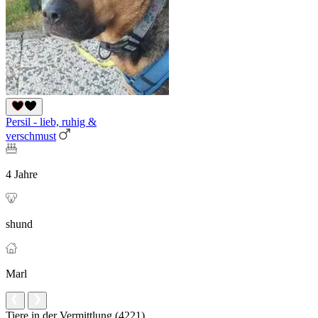
Persil - lieb, ruhig &
verschmust
4 Jahre
shund
Marl
Tiere in der Vermittlung (4221)