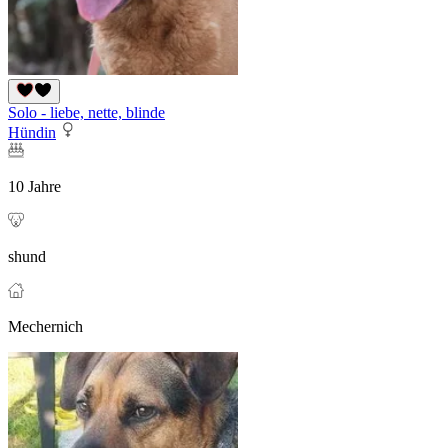
Solo - liebe, nette, blinde
Hündin
10 Jahre
shund
Mechernich