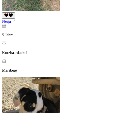
Nerja
5 Jahre
Kurzhaardackel
Marsberg