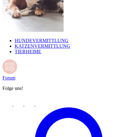
HUNDEVERMITTLUNG
KATZENVERMITTLUNG
TIERHEIME
Forum
Folge uns!