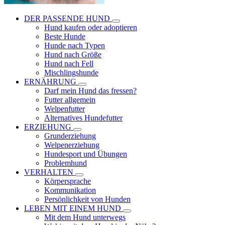
DER PASSENDE HUND
Hund kaufen oder adoptieren
Beste Hunde
Hunde nach Typen
Hund nach Größe
Hund nach Fell
Mischlingshunde
ERNÄHRUNG
Darf mein Hund das fressen?
Futter allgemein
Welpenfutter
Alternatives Hundefutter
ERZIEHUNG
Grunderziehung
Welpenerziehung
Hundesport und Übungen
Problemhund
VERHALTEN
Körpersprache
Kommunikation
Persönlichkeit von Hunden
LEBEN MIT EINEM HUND
Mit dem Hund unterwegs