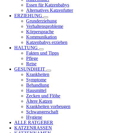
Essen für Katzenbabys
Alternatives Katzenfutter
ERZIEHUNG
Grunderziehung
Verhaltensprobleme
Körpersprache
Kommunikation
Katzenbabys erziehen
HALTUNG
Fakten und Tipps
Pflege
Reise
GESUNDHEIT
Krankheiten
Symptome
Behandlung
Hausmittel
Zecken und Flöhe
Ältere Katzen
Krankheiten vorbeugen
Schwangerschaft
Hygiene
ALLE RATGEBER
KATZENRASSEN